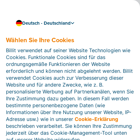
Deutsch - Deutschland
Wählen Sie Ihre Cookies
Wie können wir Ihnen helfen?
Hilfeartikel
Billit verwendet auf seiner Website Technologien wie
Cookies. Funktionale Cookies sind für das
In diesem Bereich der Billit-Website finden Sie
ordnungsgemäße Funktionieren der Website
Anleitungen und Informationen zu allen Funktionen von
erforderlich und können nicht abgelehnt werden. Billit
Billit. Sie können Hilfeartikel über die Suchfunktion
verwendet Cookies auch zur Verbesserung dieser
oder über die Menüstruktur auf der linken Seite finden.
Website und für andere Zwecke, wie z. B.
personalisierte Werbung auf Partnerkanälen, wenn Sie
Suchen
Ihre Zustimmung dazu geben. In diesem Fall werden
bestimmte personenbezogene Daten (wie
Informationen über Ihre Nutzung unserer Website, IP-
Adresse usw.) wie in unserer
Cookie-Erklärung
Verifizierung der Identität
beschrieben verarbeitet. Sie können Ihre Zustimmung
jederzeit über das Cookie-Management-Tool unten
Für Unternehmen aus Deutschland / Österreich /
Schweiz
auf unserer Website widerrufen.