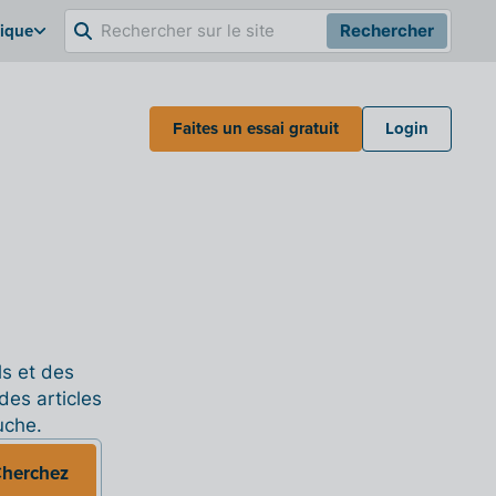
gique
Rechercher
Faites un essai gratuit
Login
ls et des
des articles
uche.
herchez