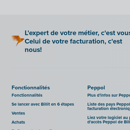
Yuki
Zensoft (Trustteam)
DATEV
L'expert de votre métier, c'est vou
Celui de votre facturation, c'est
nous!
Fonctionnalités
Peppol
Fonctionnalités
Plus d'infos sur Pepp
Se lancer avec Billit en 6 étapes
Liste des pays Peppol
facturation électroni
Ventes
Liez votre logiciel au
d'accès Peppol de Bill
Achats