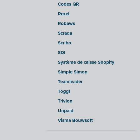
Codes QR
sbb SLIM
Rexel
Silvasoft
Robaws
Sobec
Scrada
Top Account
Scribo
Twinfield
SDI
Venice (installation sur site)
Système de caisse Shopify
Venice Cloud
Simple Simon
VERO Count
Teamleader
Visual Books
Toggl
WinAuditor
Trivion
WinBooks
Unpaid
Winbooks Connect - On Web
Visma Bouwsoft
Wings (version cloud ou module
Web Service)
Wings (installé sur site)