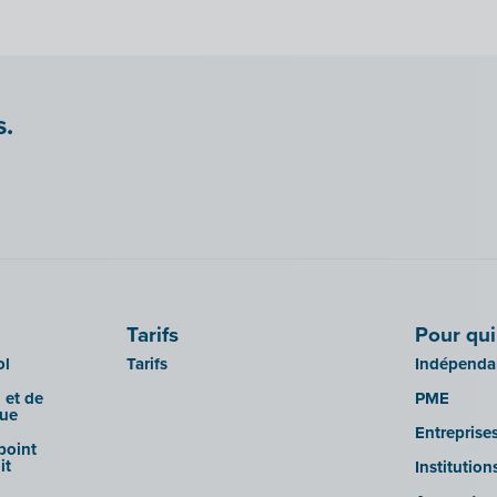
s.
Tarifs
Pour qui
ol
Tarifs
Indépendan
 et de
PME
que
Entreprise
 point
it
Institutio