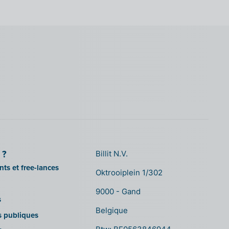
 ?
Billit N.V.
ts et free-lances
Oktrooiplein 1/302
9000 - Gand
s
Belgique
ns publiques