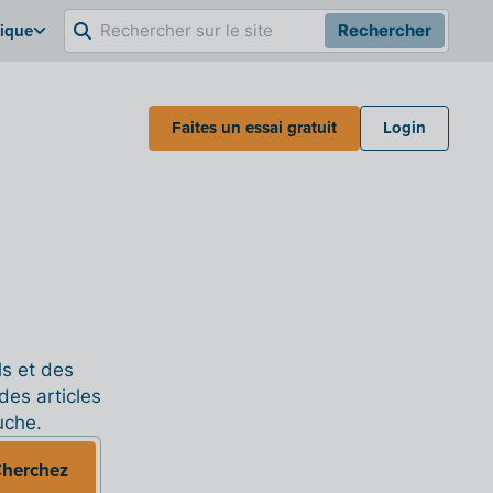
gique
Rechercher
Faites un essai gratuit
Login
ls et des
des articles
uche.
herchez