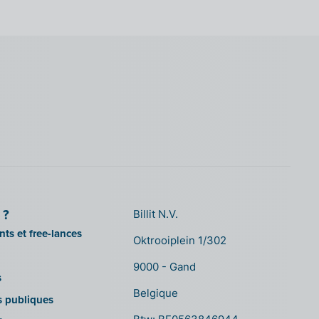
 ?
Billit N.V.
ts et free-lances
Oktrooiplein 1/302
9000 - Gand
s
Belgique
ns publiques