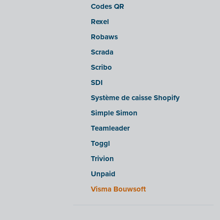
Codes QR
sbb SLIM
Rexel
Silvasoft
Robaws
Sobec
Scrada
Top Account
Scribo
Twinfield
SDI
Venice (installation sur site)
Système de caisse Shopify
Venice Cloud
Simple Simon
VERO Count
Teamleader
Visual Books
Toggl
WinAuditor
Trivion
WinBooks
Unpaid
Winbooks Connect - On Web
Visma Bouwsoft
Wings (version cloud ou module
Web Service)
Wings (installé sur site)