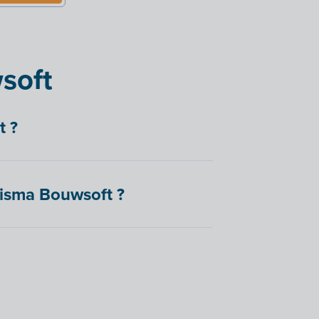
wsoft
t ?
 Visma Bouwsoft ?