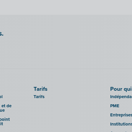
s.
Tarifs
Pour qui
ol
Tarifs
Indépendan
 et de
PME
que
Entreprise
 point
it
Institutio