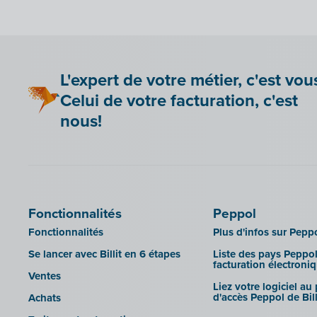
Yuki
Zensoft (Trustteam)
DATEV
L'expert de votre métier, c'est vou
Celui de votre facturation, c'est
nous!
Fonctionnalités
Peppol
Fonctionnalités
Plus d'infos sur Pepp
Se lancer avec Billit en 6 étapes
Liste des pays Peppol
facturation électroni
Ventes
Liez votre logiciel au
d'accès Peppol de Bill
Achats