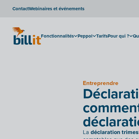
Contact
Webinaires et événements
Fonctionnalités
Peppol
Tarifs
Pour qui ?
Qu
Entreprendre
Déclarati
comment 
déclarat
La
déclaration trimest