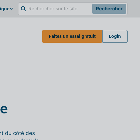
gique
Rechercher
Faites un essai gratuit
Login
de
nt du côté des