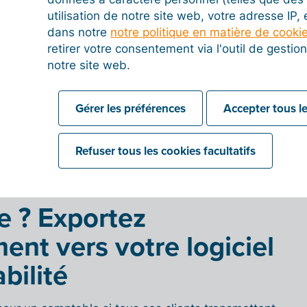
les reçus dès leur
utilisation de notre site web, votre adresse IP,
dans notre
notre politique en matière de cooki
retirer votre consentement via l'outil de gesti
ent de reçus ? Une catastrophe administrative !
notre site web.
de de
digitaliser chaque reçu dès sa réception
.
e, même en déplacement, grâce à
l'application
Gérer les préférences
Accepter tous le
 Les reçus que vous scannez de cette façon
nt dans la Saisie rapide de Billit. Vous n'avez donc
Refuser tous les cookies facultatifs
reçus juste avant l'échéance d’introduction de la
e.
 ? Exportez
ent vers votre logiciel
bilité