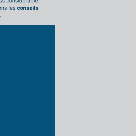
ss considérable.
ons les
conseils
.