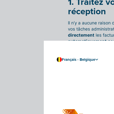
1. Traitez v
réception
Il n’y a aucune raison 
vos tâches administrati
directement
les factu
automatiquement
pou
Vous recevez encore v
les transférer très fac
Français - Belgique
empêche non plus de l
électronique.
Vous pouvez facileme
l’aide de votre smartp
À lire aussi :
importer/