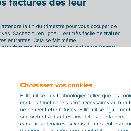
os factures dès leur
d’attendre la fin du trimestre pour vous occuper de
ves. Sachez qu’en ligne, il est très facile de
traiter
res entrantes. Cela se fait même
r les factures électroniques envoyées via Peppol.
os factures au format
PDF
par e-mail ? Vous pouvez
ilement vers la Saisie rapide de Billit. Rien ne vous
es collecter automatiquement dans votre boîte
Choisissez vos cookies
nt numériser
les factures papier
en les scannant à
Billit utilise des technologies telles que les co
hone.
cookies fonctionnels sont nécessaires au bon 
ne peuvent être refusés. Billit utilise égalemen
recevoir des fichiers
site web et à d'autres fins, telles que la person
canaux partenaires, si vous donnez votre acco
données à caractère personnel (telles que des 