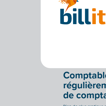
2. Scannez 
réception
Des poches qui débord
Prenez donc l’habitu
C’est rapide et facil
Billit
pour smartphone.
arrivent automatiqueme
plus à rassembler vos 
déclaration trimestriell
Comptable
régulièrem
de compta