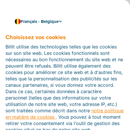
Français - Belgique
Choisissez vos cookies
Comment pouvons-nous vous aider ?
Articles d’aide
Billit utilise des technologies telles que les cookies
sur son site web. Les cookies fonctionnels sont
Dans cette section du site Web Billit, vous trouverez
nécessaires au bon fonctionnement du site web et ne
des manuels et des informations sur toutes les
peuvent être refusés. Billit utilise également des
fonctions de Billit. Vous pouvez trouver des articles
cookies pour améliorer ce site web et à d'autres fins,
d’aide via le moteur de recherche ou le menu structuré
telles que la personnalisation des publicités sur les
à gauche.
canaux partenaires, si vous donnez votre accord.
Dans ce cas, certaines données à caractère
Cherchez
personnel (telles que des informations sur votre
utilisation de notre site web, votre adresse IP, etc.)
sont traitées comme décrit dans notre
notre politique
en matière de cookies
. Vous pouvez à tout moment
Peppol
retirer votre consentement via l'outil de gestion des
cookies situé en bas de notre site web.