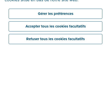
3 min temps de lecture
Gérer les préférences
Accepter tous les cookies facultatifs
Refuser tous les cookies facultatifs
Qu'est-ce qu'une facture
numérique ?
Pour simplifier, une
facture numérique
est une facture