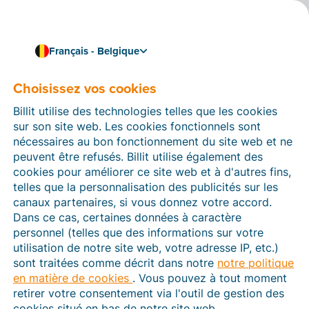
Français - Belgique
Choisissez vos cookies
Connaissances et compétences
Pourquoi un PDF n'est
Billit utilise des technologies telles que les cookies
pas encore une facture
sur son site web. Les cookies fonctionnels sont
nécessaires au bon fonctionnement du site web et ne
électronique structurée
peuvent être refusés. Billit utilise également des
cookies pour améliorer ce site web et à d'autres fins,
Par le passé, une facture était par définition un
telles que la personnalisation des publicités sur les
document papier, mais aujourd'hui, les factures
canaux partenaires, si vous donnez votre accord.
numériques sont en plein essor. Vous pensez peut-être
Dans ce cas, certaines données à caractère
spontanément dans ce cas à un fichier PDF, mais une
personnel (telles que des informations sur votre
telle facture n'est pas la même chose qu'une
facture
utilisation de notre site web, votre adresse IP, etc.)
électronique structurée
ou
FES
. Dans ce blog, nous
sont traitées comme décrit dans notre
notre politique
faisons la distinction entre les différents types de
en matière de cookies
. Vous pouvez à tout moment
factures numériques et vous expliquons les avantages
retirer votre consentement via l'outil de gestion des
d'une FES en tant que chef d'entreprise.
cookies situé en bas de notre site web.