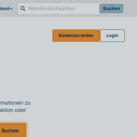
hland
Suchen
Kostenlos testen
Login
ormationen zu
nktion oder
Suchen