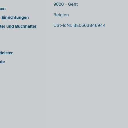
9000 - Gent
men
Belgien
e Einrichtungen
USt-IdNr. BE0563846944
ter und Buchhalter
leister
ute