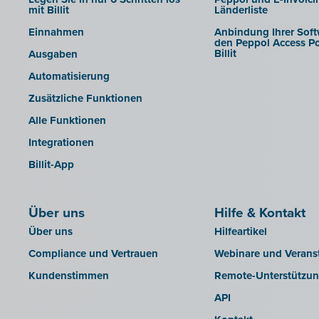
mit Billit
Länderliste
INAC
Einnahmen
Anbindung Ihrer Soft
LEXAct (Acta-B)
den Peppol Access Po
Billit
Ausgaben
Octopus
Automatisierung
OfficeM (IntraDev)
Zusätzliche Funktionen
Popsy (Allegro)
Alle Funktionen
ROX-E.Net
Integrationen
Sage BOB
Billit-App
sbb SLIM
Silvasoft
Über uns
Sobec
Hilfe & Kontakt
Über uns
Hilfeartikel
Top Account
Compliance und Vertrauen
Webinare und Verans
Twinfield
Kundenstimmen
Remote-Unterstützu
Venice (lokale Installation)
API
Venice Cloud