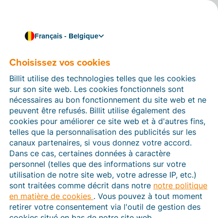
Français - Belgique
Choisissez vos cookies
Comment pouvons-nous vous aider ?
Articles d’aide
Billit utilise des technologies telles que les cookies
sur son site web. Les cookies fonctionnels sont
Dans cette section du site Web Billit, vous trouverez
nécessaires au bon fonctionnement du site web et ne
des manuels et des informations sur toutes les
peuvent être refusés. Billit utilise également des
fonctions de Billit. Vous pouvez trouver des articles
cookies pour améliorer ce site web et à d'autres fins,
d’aide via le moteur de recherche ou le menu structuré
telles que la personnalisation des publicités sur les
à gauche.
canaux partenaires, si vous donnez votre accord.
Dans ce cas, certaines données à caractère
Cherchez
personnel (telles que des informations sur votre
utilisation de notre site web, votre adresse IP, etc.)
sont traitées comme décrit dans notre
notre politique
en matière de cookies
. Vous pouvez à tout moment
Peppol
retirer votre consentement via l'outil de gestion des
cookies situé en bas de notre site web.