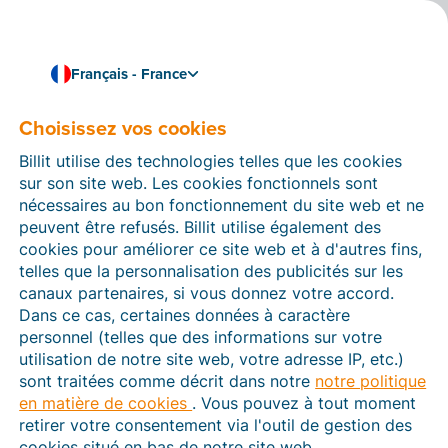
Français - France
Choisissez vos cookies
Comment pouvons-nous vous aider ?
Articles d’aide
Billit utilise des technologies telles que les cookies
sur son site web. Les cookies fonctionnels sont
Dans cette section du site Web Billit, vous trouverez
nécessaires au bon fonctionnement du site web et ne
des manuels et des informations sur toutes les
peuvent être refusés. Billit utilise également des
fonctions de Billit. Vous pouvez trouver des articles
cookies pour améliorer ce site web et à d'autres fins,
d’aide via le moteur de recherche ou le menu structuré
telles que la personnalisation des publicités sur les
à gauche.
canaux partenaires, si vous donnez votre accord.
Dans ce cas, certaines données à caractère
Cherchez
personnel (telles que des informations sur votre
utilisation de notre site web, votre adresse IP, etc.)
sont traitées comme décrit dans notre
notre politique
en matière de cookies
. Vous pouvez à tout moment
Plateforme Agréée
retirer votre consentement via l'outil de gestion des
cookies situé en bas de notre site web.