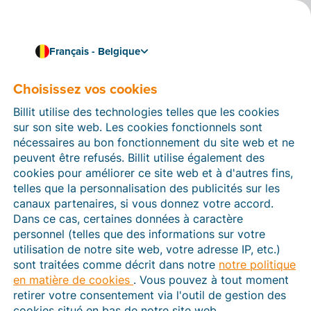
Français - Belgique
Choisissez vos cookies
Comment pouvons-nous vous aider ?
Articles d’aide
Billit utilise des technologies telles que les cookies
sur son site web. Les cookies fonctionnels sont
Dans cette section du site Web Billit, vous trouverez
nécessaires au bon fonctionnement du site web et ne
des manuels et des informations sur toutes les
peuvent être refusés. Billit utilise également des
fonctions de Billit. Vous pouvez trouver des articles
cookies pour améliorer ce site web et à d'autres fins,
d’aide via le moteur de recherche ou le menu structuré
telles que la personnalisation des publicités sur les
à gauche.
canaux partenaires, si vous donnez votre accord.
Dans ce cas, certaines données à caractère
Cherchez
personnel (telles que des informations sur votre
utilisation de notre site web, votre adresse IP, etc.)
sont traitées comme décrit dans notre
notre politique
en matière de cookies
. Vous pouvez à tout moment
Peppol
retirer votre consentement via l'outil de gestion des
cookies situé en bas de notre site web.