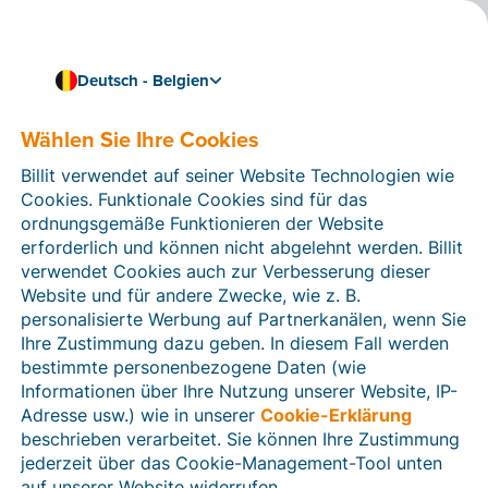
Deutsch - Belgien
Wählen Sie Ihre Cookies
Wie können wir Ihnen helfen?
Hilfeartikel
Billit verwendet auf seiner Website Technologien wie
Cookies. Funktionale Cookies sind für das
In diesem Bereich der Billit-Website finden Sie
ordnungsgemäße Funktionieren der Website
Anleitungen und Informationen zu allen Funktionen von
erforderlich und können nicht abgelehnt werden. Billit
Billit. Sie können Hilfeartikel über die Suchfunktion
verwendet Cookies auch zur Verbesserung dieser
oder über die Menüstruktur auf der linken Seite finden.
Website und für andere Zwecke, wie z. B.
personalisierte Werbung auf Partnerkanälen, wenn Sie
Suchen
Ihre Zustimmung dazu geben. In diesem Fall werden
bestimmte personenbezogene Daten (wie
Informationen über Ihre Nutzung unserer Website, IP-
Adresse usw.) wie in unserer
Cookie-Erklärung
Verifizierung der Identität
beschrieben verarbeitet. Sie können Ihre Zustimmung
jederzeit über das Cookie-Management-Tool unten
Für belgische Unternehmen
auf unserer Website widerrufen.