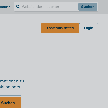
hland
Suchen
Kostenlos testen
Login
ormationen zu
nktion oder
Suchen