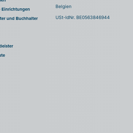
men
Belgien
e Einrichtungen
USt-IdNr. BE0563846944
ter und Buchhalter
leister
ute