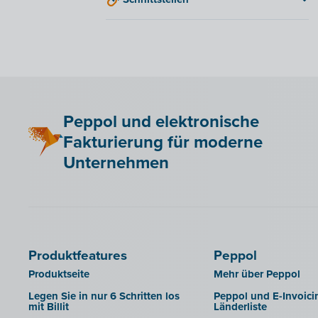
Microsoft Business Central
Akten
QR-codes
Accowin
Exportieren in die
Accowin Online
Buchhaltungssoftware
Adfinity
Berechtigungen von
Sachbearbeitern verwalten
Admisol
Corporate Design Buchhalterportal
Adsolut
Peppol und elektronische
SFTP
BoCount Dynamics
Fakturierung für moderne
Berichte
Briljant
Unternehmen
B-Wise
Clearfacts
Exact ProAcc
Expert/M Plus
Produktfeatures
Peppol
Horus
Produktseite
Mehr über Peppol
Illicosoft (Attilisima)
Legen Sie in nur 6 Schritten los
Peppol und E-Invoici
mit Billit
Länderliste
INAC