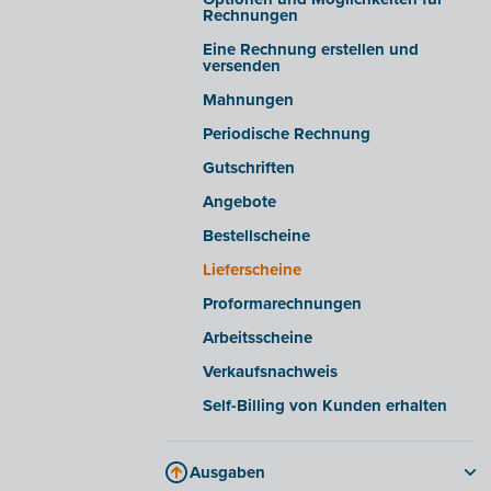
Einblicke/Warnmeldungen
Rechnungen
Erweiterte Einstellungen
Eine Rechnung erstellen und
versenden
E-Rechnungen von bestimmten
Lieferanten empfangen
Mahnungen
E-Rechnungen aus bestimmten
Periodische Rechnung
Softwarepaketen
exportieren/importieren
Gutschriften
Angebote
Bestellscheine
Lieferscheine
Proformarechnungen
Arbeitsscheine
Verkaufsnachweis
Self-Billing von Kunden erhalten
Ausgaben