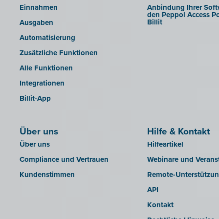
Einnahmen
Anbindung Ihrer Soft
LEXAct (Acta-B)
den Peppol Access Po
Billit
Ausgaben
Octopus
Automatisierung
OfficeM (IntraDev)
Zusätzliche Funktionen
Popsy (Allegro)
Alle Funktionen
ROX-E.Net
Integrationen
Sage BOB
Billit-App
sbb SLIM
Silvasoft
Über uns
Sobec
Hilfe & Kontakt
Über uns
Hilfeartikel
Top Account
Compliance und Vertrauen
Webinare und Verans
Twinfield
Kundenstimmen
Remote-Unterstützu
Venice (lokale Installation)
API
Venice Cloud
Kontakt
VERO Count