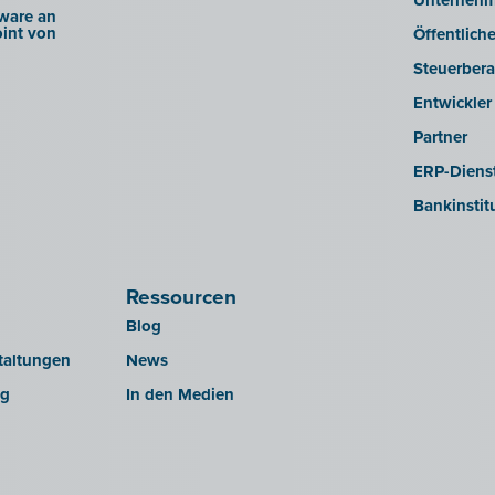
Unterneh
ware an
int von
Öffentlich
Steuerbera
Entwickler
Partner
ERP-Dienst
Bankinstit
Ressourcen
Blog
taltungen
News
ng
In den Medien