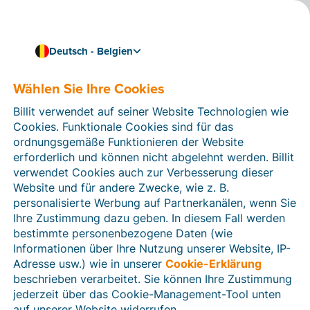
Deutsch - Belgien
Wählen Sie Ihre Cookies
Wie können wir Ihnen helfen?
Hilfeartikel
Billit verwendet auf seiner Website Technologien wie
Cookies. Funktionale Cookies sind für das
In diesem Bereich der Billit-Website finden Sie
ordnungsgemäße Funktionieren der Website
Anleitungen und Informationen zu allen Funktionen von
erforderlich und können nicht abgelehnt werden. Billit
Billit. Sie können Hilfeartikel über die Suchfunktion
verwendet Cookies auch zur Verbesserung dieser
oder über die Menüstruktur auf der linken Seite finden.
Website und für andere Zwecke, wie z. B.
personalisierte Werbung auf Partnerkanälen, wenn Sie
Suchen
Ihre Zustimmung dazu geben. In diesem Fall werden
bestimmte personenbezogene Daten (wie
Informationen über Ihre Nutzung unserer Website, IP-
Adresse usw.) wie in unserer
Cookie-Erklärung
Verifizierung der Identität
beschrieben verarbeitet. Sie können Ihre Zustimmung
jederzeit über das Cookie-Management-Tool unten
Für belgische Unternehmen
auf unserer Website widerrufen.