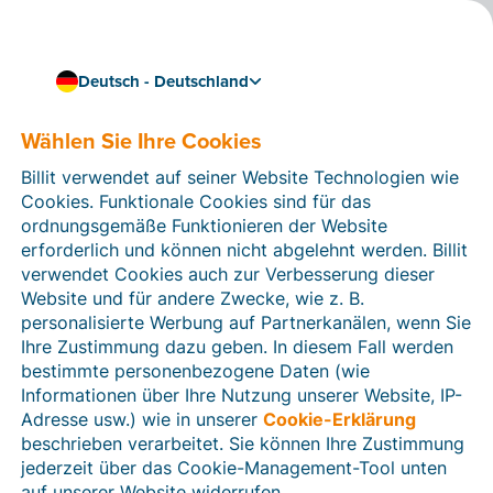
Deutsch - Deutschland
Wählen Sie Ihre Cookies
Wie können wir Ihnen helfen?
Hilfeartikel
Billit verwendet auf seiner Website Technologien wie
Cookies. Funktionale Cookies sind für das
In diesem Bereich der Billit-Website finden Sie
ordnungsgemäße Funktionieren der Website
Anleitungen und Informationen zu allen Funktionen von
erforderlich und können nicht abgelehnt werden. Billit
Billit. Sie können Hilfeartikel über die Suchfunktion
verwendet Cookies auch zur Verbesserung dieser
oder über die Menüstruktur auf der linken Seite finden.
Website und für andere Zwecke, wie z. B.
personalisierte Werbung auf Partnerkanälen, wenn Sie
Suchen
Ihre Zustimmung dazu geben. In diesem Fall werden
bestimmte personenbezogene Daten (wie
Informationen über Ihre Nutzung unserer Website, IP-
Adresse usw.) wie in unserer
Cookie-Erklärung
Verifizierung der Identität
beschrieben verarbeitet. Sie können Ihre Zustimmung
jederzeit über das Cookie-Management-Tool unten
Für Unternehmen aus Deutschland / Österreich /
Schweiz
auf unserer Website widerrufen.