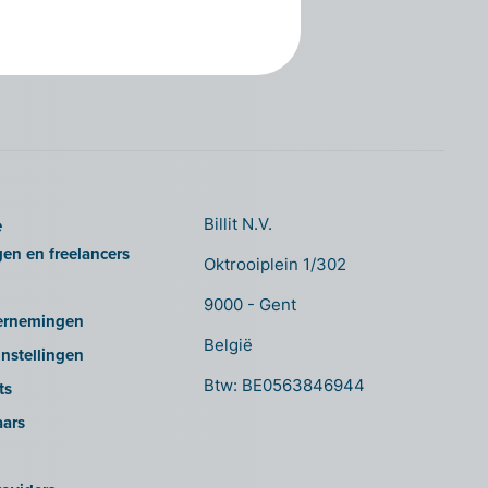
e
Billit N.V.
gen en freelancers
Oktrooiplein 1/302
9000 - Gent
ernemingen
België
nstellingen
Btw: BE0563846944
ts
aars