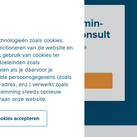
Meer over Admin-
IS & Admin Consult
chnologieën zoals cookies.
Kom meer te weten over alle
unctioneren van de website en
mogelijkheden en tarieven.
 gebruik van cookies ter
doeleinden zoals
en als je daarvoor je
alde persoonsgegevens (zoals
Naar de website
-adres, enz.) verwerkt zoals
estemming steeds opnieuw
raan onze website.
ookies accepteren