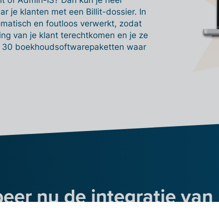
t of Admin-IS? Dan kun je heel
 je klanten met een Billit-dossier. In
omatisch en foutloos verwerkt, zodat
ing van je klant terechtkomen en je ze
n 30 boekhoudsoftwarepaketten waar
eer nu de integratie van B
t Admin-IS & Admin Cons