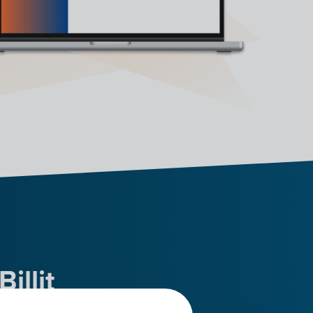
illit
ult