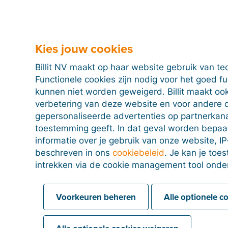
Maak een Billit-
Kies jouw cookies
account
Billit NV maakt op haar website gebruik van te
Test alle functies van Billit 15 dagen
Functionele cookies zijn nodig voor het goed f
gratis uit.
kunnen niet worden geweigerd. Billit maakt ook
verbetering van deze website en voor andere 
gepersonaliseerde advertenties op partnerkanal
toestemming geeft. In dat geval worden bepa
Probeer 15 dagen gratis
informatie over je gebruik van onze website, IP
beschreven in ons
cookiebeleid
. Je kan je to
intrekken via de cookie management tool onde
Voorkeuren beheren
Alle optionele c