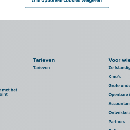
Alle optionele cookies weigeren
Tarieven
Voor wi
Tarieven
Zelfstandi
g
Kmo's
Grote ond
 met het
oint
Openbare i
Accountan
Ontwikkel
Partners