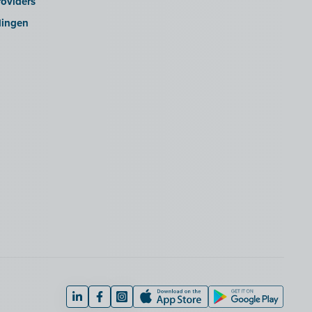
oviders
lingen