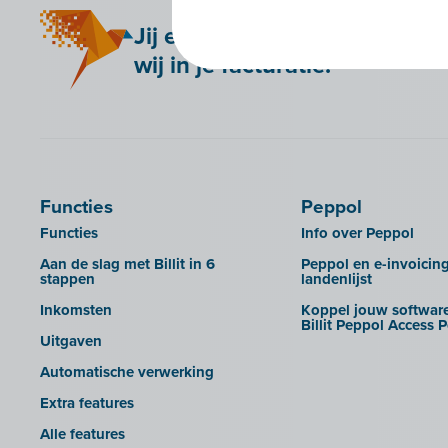
Jij expert in je job,
wij in je facturatie!
Functies
Peppol
Functies
Info over Peppol
Aan de slag met Billit in 6
Peppol en e-invoicin
stappen
landenlijst
Inkomsten
Koppel jouw software
Billit Peppol Access P
Uitgaven
Automatische verwerking
Extra features
Alle features