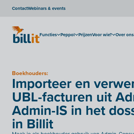
Contact
Webinars & events
Functies
Peppol
Prijzen
Voor wie?
Over ons
Boekhouders:
Importeer en verwe
UBL-facturen uit A
Admin-IS in het doss
in Billit