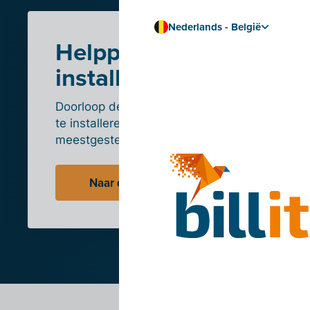
Nederlands - België
Helppagina
installatie
Doorloop de stappen om de integratie
te installeren en lees de
meestgestelde vragen.
Naar de Syneton-helppagina