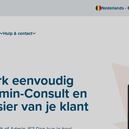
Nederlands - 
Hulp & contact
rk eenvoudig
dmin-Consult en
ier van je klant