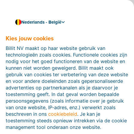
Nederlands - België
Koppel Billit met Car-Pass
Geef kilometerstanden
Kies jouw cookies
door aan Car-Pass vanuit
Billit NV maakt op haar website gebruik van
technologieën zoals cookies. Functionele cookies zijn
Billit
nodig voor het goed functioneren van de website en
kunnen niet worden geweigerd. Billit maakt ook
Voer jij interventies of herstellingen uit op wagens of
gebruik van cookies ter verbetering van deze website
lichte vrachtwagens? Dan ben je wettelijk verplicht om
en voor andere doeleinden zoals gepersonaliseerde
telkens de
juiste kilometerstand
van het voertuig
advertenties op partnerkanalen als je daarvoor je
door te geven aan
Car-Pass vzw
. Zo bestrijdt deze
toestemming geeft. In dat geval worden bepaalde
organisatie fraude met kilometertellers. Het doel?
persoonsgegevens (zoals informatie over je gebruik
Bescherming van de koper en een eerlijke handel in de
van onze website, IP-adres, enz.) verwerkt zoals
sector van de tweedehandse voertuigen.
beschreven in ons
cookiebeleid
. Je kan je
Door Billit te koppelen met Car-Pass kan je met één
toestemming steeds opnieuw intrekken via de cookie
druk op de knop het
kentekennummer
, de
management tool onderaan onze website.
kilometerstand
en het
chassisnummer
van het