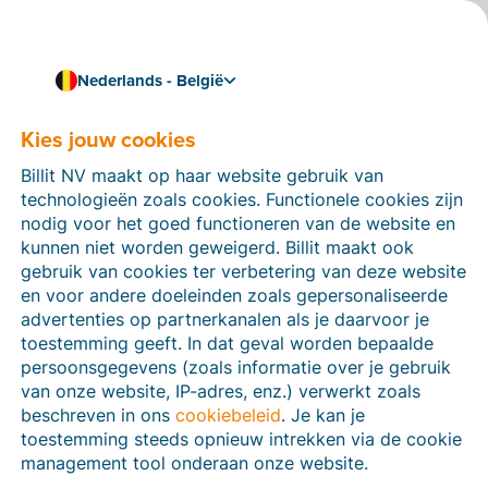
Nederlands - België
Werk naadloos efficiënt
Koppel Billit met KBC
Kies jouw cookies
Touch
Billit NV maakt op haar website gebruik van
technologieën zoals cookies. Functionele cookies zijn
Door Billit te koppelen aan het tabblad 'Facturatie' in
nodig voor het goed functioneren van de website en
KBC Touch
kan je makkelijk openstaande facturen
kunnen niet worden geweigerd. Billit maakt ook
bekijken en betalen in KBC Touch. Zo verklein je de
gebruik van cookies ter verbetering van deze website
kans op fouten bij het overtikken van
en voor andere doeleinden zoals gepersonaliseerde
betalingsgegevens en betaal je tot wel dertig facturen
advertenties op partnerkanalen als je daarvoor je
in één keer.
toestemming geeft. In dat geval worden bepaalde
persoonsgegevens (zoals informatie over je gebruik
Daarnaast kun je in KBC Touch ook je openstaande
van onze website, IP-adres, enz.) verwerkt zoals
verkoopfacturen raadplegen en herinneringen sturen.
beschreven in ons
cookiebeleid
. Je kan je
Ten slotte kan je in de app contant betaalde facturen
toestemming steeds opnieuw intrekken via de cookie
markeren als voldaan.
management tool onderaan onze website.