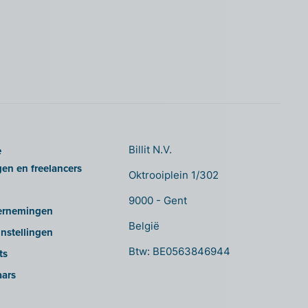
e
Billit N.V.
gen en freelancers
Oktrooiplein 1/302
9000 - Gent
ernemingen
België
nstellingen
Btw: BE0563846944
ts
aars