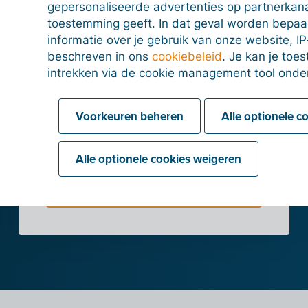
met Scrada
gepersonaliseerde advertenties op partnerkanal
toestemming geeft. In dat geval worden bepa
informatie over je gebruik van onze website, IP
Maak een Billit-
beschreven in ons
cookiebeleid
. Je kan je to
intrekken via de cookie management tool onde
account
Test alle functies van Billit 15 dagen
Voorkeuren beheren
Alle optionele c
gratis uit.
Alle optionele cookies weigeren
Probeer 15 dagen gratis