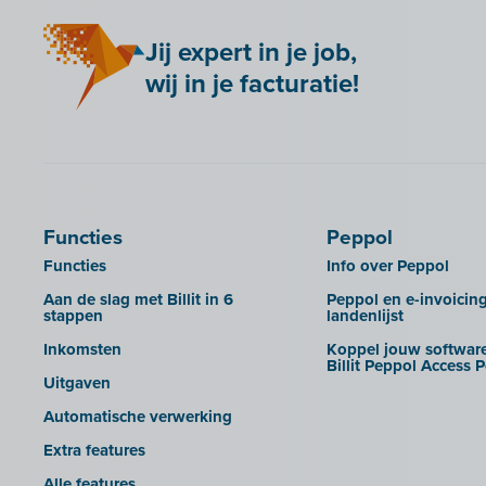
Jij expert in je job,
wij in je facturatie!
Functies
Peppol
Functies
Info over Peppol
Aan de slag met Billit in 6
Peppol en e-invoicin
stappen
landenlijst
Inkomsten
Koppel jouw software
Billit Peppol Access P
Uitgaven
Automatische verwerking
Extra features
Alle features