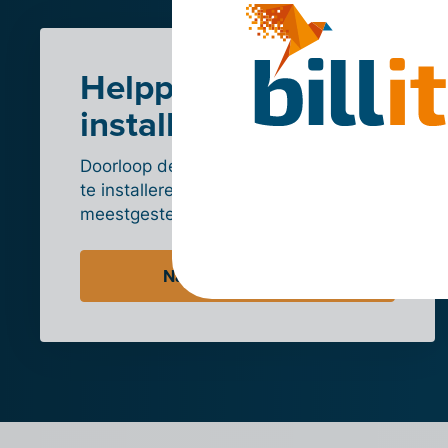
Helppagina
installatie
Doorloop de stappen om de integratie
te installeren en lees de
meestgestelde vragen.
Naar de helppagina