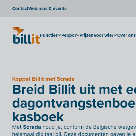
Contact
Webinars & events
Functies
Peppol
Prijzen
Voor wie?
Over ons
Koppel Billit met Scrada
Breid Billit uit met e
dagontvangstenboe
kasboek
Met
Scrada
houd je, conform de Belgische wetgev
helemaal digitaal bij. Deze documenten geven je ee