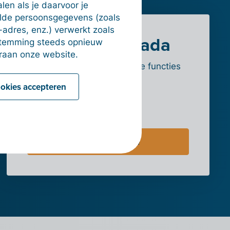
en als je daarvoor je
alde persoonsgegevens (zoals
-adres, enz.) verwerkt zoals
Meer over Scrada
estemming steeds opnieuw
raan onze website.
Kom meer te weten over alle functies
en tarieven.
ookies accepteren
Naar de website