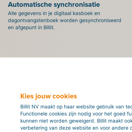
Automatische synchronisatie
Alle gegevens in je digitaal kasboek en
dagontvangstenboek worden gesynchroniseerd
en afgepunt in Billit.
Kies jouw cookies
Billit NV maakt op haar website gebruik van te
Functionele cookies zijn nodig voor het goed f
eer nu de integratie van B
kunnen niet worden geweigerd. Billit maakt ook
verbetering van deze website en voor andere 