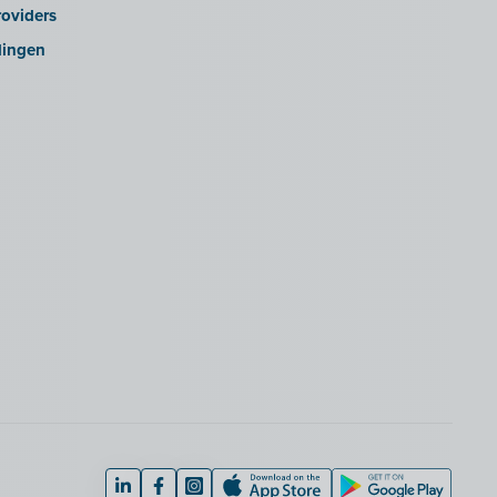
oviders
lingen