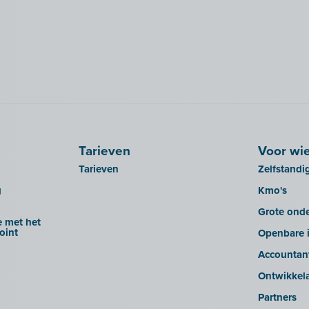
Tarieven
Voor wi
Tarieven
Zelfstandi
g
Kmo's
Grote ond
 met het
oint
Openbare i
Accountan
Ontwikkel
Partners