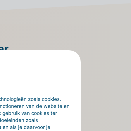
ar
en
op een
 Point en je
chnologieën zoals cookies.
unctioneren van de website en
 gebruik van cookies ter
doeleinden zoals
en als je daarvoor je