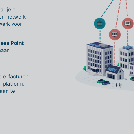
ar je e-
len netwerk
twerk voor
cess Point
naar
e e-facturen
 platform.
aan te