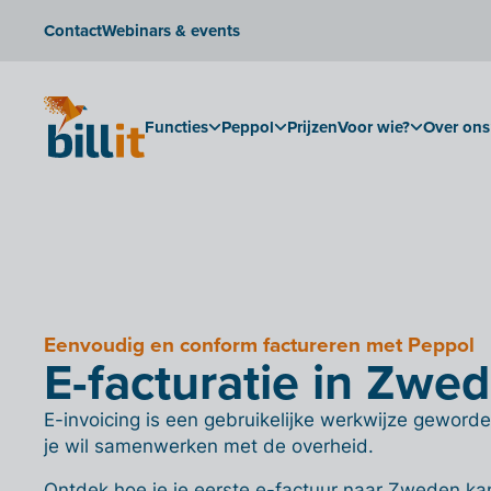
Contact
Webinars & events
Functies
Peppol
Prijzen
Voor wie?
Over ons
Eenvoudig en conform factureren met Peppol
E-facturatie in Zwe
E-invoicing is een gebruikelijke werkwijze geworden
je wil samenwerken met de overheid.
Ontdek hoe je je eerste e-factuur naar Zweden kan