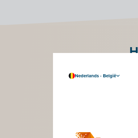
H
Als je f
Nederlands - België
Volg de sta