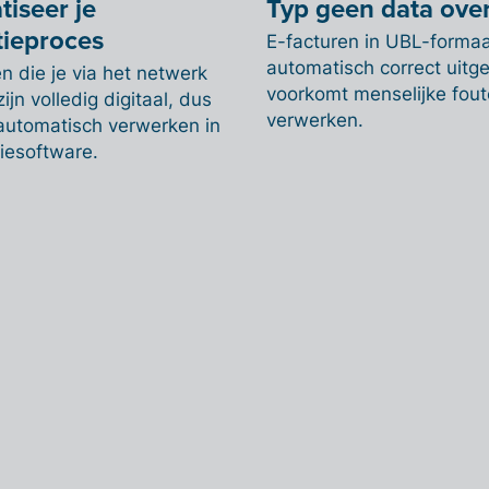
iseer je
Typ geen data ove
tieproces
E-facturen in UBL-forma
automatisch correct uitge
n die je via het netwerk
voorkomt menselijke foute
zijn volledig digitaal, dus
verwerken.
 automatisch verwerken in
tiesoftware.