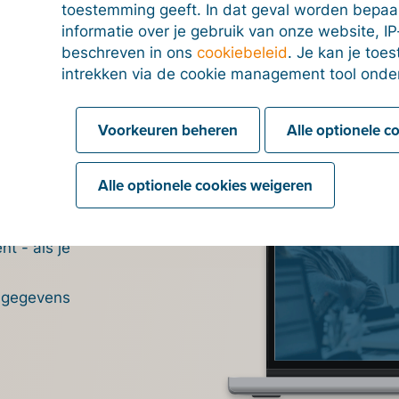
toestemming geeft. In dat geval worden bepa
informatie over je gebruik van onze website, IP
n
beschreven in ons
cookiebeleid
. Je kan je to
intrekken via de cookie management tool onde
t
Voorkeuren beheren
Alle optionele c
tuur te
nder
t
Alle optionele cookies weigeren
edrijf'
d
in op
et je zowel
llingen moet
t - als je
het correcte
'ORGNR'. Vul
or je een
an
fsgegevens
naam of
actuur' om af
se
.
t maar het
s te zien
tw-nummers