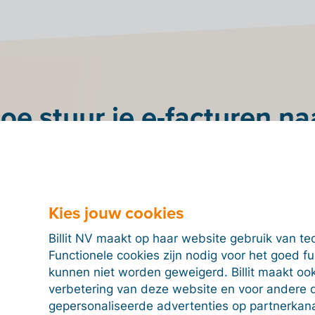
oe stuur je e-facturen na
Zweden?
acturen via Peppol wil sturen, moet je je enkel
registrer
officieel Peppol Access Point.
Kies jouw cookies
ppen hieronder om je aan te sluiten op het Billit Access
eerste factuur te sturen.
Billit NV maakt op haar website gebruik van te
Functionele cookies zijn nodig voor het goed f
Stap 1
Stap 2
Stap 3
kunnen niet worden geweigerd. Billit maakt ook
verbetering van deze website en voor andere 
gepersonaliseerde advertenties op partnerkanal