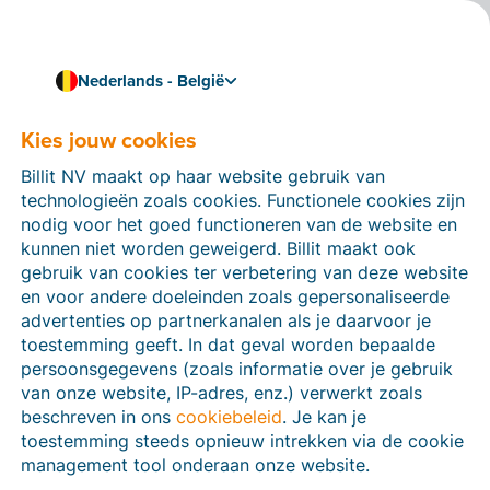
Nederlands - België
Eenvoudig en conform factureren met Peppol
E-facturatie in Litouwen
Kies jouw cookies
Litouwen maakt al een hele tijd deel uit van het
Billit NV maakt op haar website gebruik van
Peppol-netwerk. Electronische B2G-facturatie is al
technologieën zoals cookies. Functionele cookies zijn
verplicht sinds 2017 en met het nieuwe e-
nodig voor het goed functioneren van de website en
facturatieplatform zullen digitale B2B-facturen wellicht
kunnen niet worden geweigerd. Billit maakt ook
ook een grote sprong nemen.
gebruik van cookies ter verbetering van deze website
en voor andere doeleinden zoals gepersonaliseerde
Lees meer over de huidige situatie rond e-facturatie in
advertenties op partnerkanalen als je daarvoor je
Litouwen en verstuur je eerst elektronische factuur.
toestemming geeft. In dat geval worden bepaalde
persoonsgegevens (zoals informatie over je gebruik
Maak een gratis account
van onze website, IP-adres, enz.) verwerkt zoals
beschreven in ons
cookiebeleid
. Je kan je
toestemming steeds opnieuw intrekken via de cookie
management tool onderaan onze website.