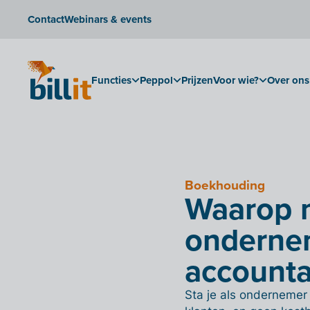
Contact
Webinars & events
Functies
Peppol
Prijzen
Voor wie?
Over ons
Boekhouding
Waarop m
ondernem
accounta
Sta je als ondernemer