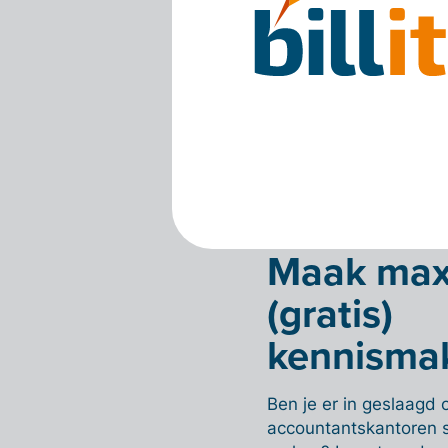
al te grootse plannen? W
administratie? Dan vo
goedkope manier bijst
ambities en concrete g
gaan met een groter a
internationaal – netwe
uiteraard een hoger pr
investment bezorgen.
Maak max
(gratis)
kennisma
Ben je er in geslaagd 
accountantskantoren sa