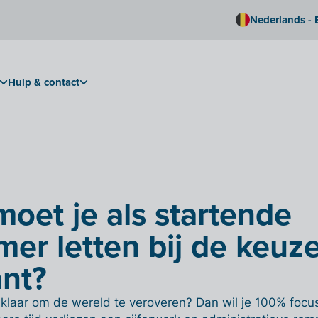
Nederlands - 
Hulp & contact
oet je als startende
er letten bij de keuz
nt?
 klaar om de wereld te veroveren? Dan wil je 100% focu