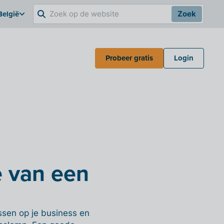
België
Zoek
Probeer gratis
Login
e van een
ssen op je business en