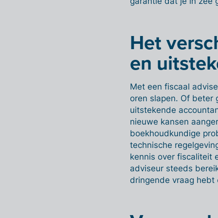
garantie dat je in ze
Het versc
en uitste
Met een fiscaal advise
oren slapen. Of beter 
uitstekende accountant 
nieuwe kansen aangerei
boekhoudkundige probl
technische regelgeving
kennis over fiscalitei
adviseur steeds bereik
dringende vraag hebt e