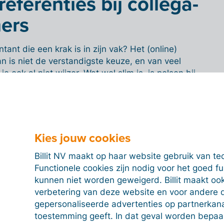
eferenties bij collega-
ers
ant die een krak is in zijn vak? Het (online)
 is niet de verstandigste keuze, en van veel
 ook al niet wijzer. Wat wel slim is, is polsen bij
aar hun ervaring met hun eigen fiscaal adviseur.
is en blijft nog steeds de beste manier om info te
s zeker jouw netwerk aan. Op die manier vind je
ccountant in jouw buurt!
Kies jouw cookies
accountant op maat
Billit NV maakt op haar website gebruik van te
Functionele cookies zijn nodig voor het goed f
ambities en bedrijf
kunnen niet worden geweigerd. Billit maakt ook
verbetering van deze website en voor andere 
gepersonaliseerde advertenties op partnerkanal
ndachtspunt: kies een accountant op maat van jouw
toestemming geeft. In dat geval worden bepa
. Wil je van je hobby een bijberoep maken, zonder