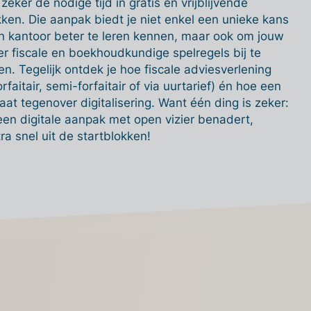
eker de nodige tijd in gratis en vrijblijvende
en. Die aanpak biedt je niet enkel een unieke kans
 kantoor beter te leren kennen, maar ook om jouw
er fiscale en boekhoudkundige spelregels bij te
sen. Tegelijk ontdek je hoe fiscale adviesverlening
aitair, semi-forfaitair of via uurtarief) én hoe een
at tegenover digitalisering. Want één ding is zeker:
een digitale aanpak met open vizier benadert,
tra snel uit de startblokken!