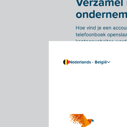
Verzamel r
ondernem
Hoe vind je een account
telefoonboek openslaan
kantoorwebsites word je
collega-ondernemers n
Mond-tot-mondreclame 
Nederlands - België
verzamelen. Spreek du
ongetwijfeld een topa
Kies een 
van jouw 
Nog een belangrijk aa
ambities en jouw zaak