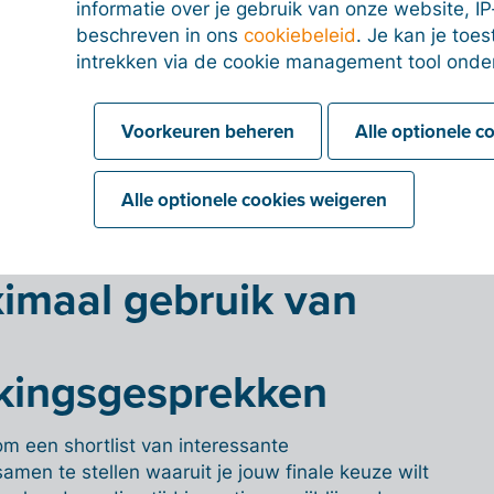
informatie over je gebruik van onze website, IP
il je enkel in regel zijn met alle officiële
beschreven in ons
cookiebeleid
. Je kan je to
lstaat een klein boekhoudkantoor dat je op een
intrekken via de cookie management tool onde
aat. Ben je echter een start-up met serieuze
roeiplannen? Dan is het verstandiger om in zee te
ccountantskantoor met een breed – zelfs
Voorkeuren beheren
Alle optionele c
rk. De inschakeling van dergelijk kantoor heeft
ijskaartje, maar zal je ook meer return on
Alle optionele cookies weigeren
imaal gebruik van
kingsgesprekken
om een shortlist van interessante
men te stellen waaruit je jouw finale keuze wilt