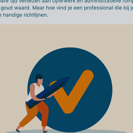
are tijd verliezen aan cijferwerk en administratieve r
goud waard. Maar hoe vind je een professional die bij je 
 handige richtlijnen.