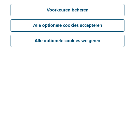
Voorkeuren beheren
Alle optionele cookies accepteren
Alle optionele cookies weigeren
Wat is ViDA – VAT in the
Digital Age?
De term
ViDA
werd in december 2022 geïntroduceerd
door de Europese Commissie. Het staat voor ‘VAT in
the Digital Age’ of in het Nederlands
‘btw in het
digitale tijdperk’
.