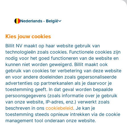
Nederlands - België
Kies jouw cookies
Digitalisering & trends
Wat betekent ViDA (VAT
Billit NV maakt op haar website gebruik van
in the Digital Age)
technologieën zoals cookies. Functionele cookies zijn
nodig voor het goed functioneren van de website en
precies?
kunnen niet worden geweigerd. Billit maakt ook
gebruik van cookies ter verbetering van deze website
In de wereld van de e-facturatie hoor je almaar vaker
en voor andere doeleinden zoals gepersonaliseerde
praten over
ViDA
of
‘VAT in the Digital Age’
. Maar wat
advertenties op partnerkanalen als je daarvoor je
omvat dat begrip precies, waarom is het zo belangrijk
toestemming geeft. In dat geval worden bepaalde
en wat betekent het in de praktijk voor ondernemers?
persoonsgegevens (zoals informatie over je gebruik
Je ontdekt het in deze blog.
van onze website, IP-adres, enz.) verwerkt zoals
4 min leestijd
beschreven in ons
cookiebeleid
. Je kan je
toestemming steeds opnieuw intrekken via de cookie
management tool onderaan onze website.