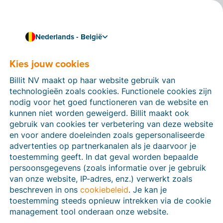
Nederlands - België
Certified Billit-partner
FieldTrust
Kies jouw cookies
FieldTrust levert daadwerkelijk de toegevoegde
Billit NV maakt op haar website gebruik van
waarde, door verder te gaan dan de traditionele
technologieën zoals cookies. Functionele cookies zijn
distributie en innovatieve oplossingen te bieden die
nodig voor het goed functioneren van de website en
gericht zijn op groei voor onze vendor- en
kunnen niet worden geweigerd. Billit maakt ook
resellerpartners.
gebruik van cookies ter verbetering van deze website
en voor andere doeleinden zoals gepersonaliseerde
advertenties op partnerkanalen als je daarvoor je
toestemming geeft. In dat geval worden bepaalde
persoonsgegevens (zoals informatie over je gebruik
van onze website, IP-adres, enz.) verwerkt zoals
beschreven in ons
cookiebeleid
. Je kan je
toestemming steeds opnieuw intrekken via de cookie
management tool onderaan onze website.