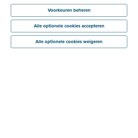
Voorkeuren beheren
Alle optionele cookies accepteren
Alle optionele cookies weigeren
Over Fieldtrust
Opgericht in 2016 door drie gepassioneerde
ondernemers, met samen meer dan 40 jaar ervaring in
IT-distributie en channel management in Europa, is
FieldTrust in het leven geroepen om ICT-resellers,