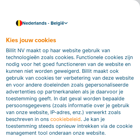
Nederlands - België
Certified Billit-partner
Juka Retail
Kies jouw cookies
Juka Retail automatiseert en digitaliseert uw
Billit NV maakt op haar website gebruik van
kleinhandel of horecazaak d.m.v. efficiënte online
technologieën zoals cookies. Functionele cookies zijn
kassasystemen en zorgt ervoor dat u uw zaak op een
nodig voor het goed functioneren van de website en
eenvoudige en efficiënte manier kan beheren, runnen
kunnen niet worden geweigerd. Billit maakt ook
en optimaliseren.
gebruik van cookies ter verbetering van deze website
en voor andere doeleinden zoals gepersonaliseerde
advertenties op partnerkanalen als je daarvoor je
toestemming geeft. In dat geval worden bepaalde
persoonsgegevens (zoals informatie over je gebruik
van onze website, IP-adres, enz.) verwerkt zoals
beschreven in ons
cookiebeleid
. Je kan je
toestemming steeds opnieuw intrekken via de cookie
management tool onderaan onze website.