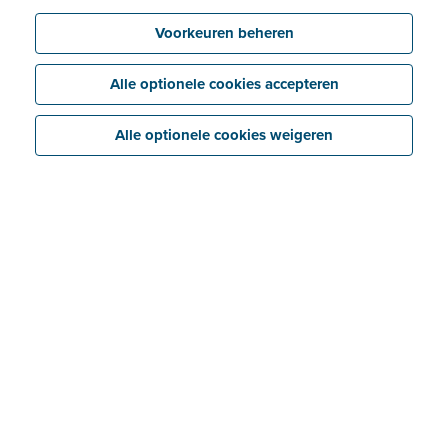
Voorkeuren beheren
Alle optionele cookies accepteren
Alle optionele cookies weigeren
Over Juka Retail
Heb jij een winkel of horecazaak? Optimaliseer dan nu
met een online kassasysteem en win meer tijd voor je
zaak en klanten.
Wij leveren kassasystemen voor retail en horeca die