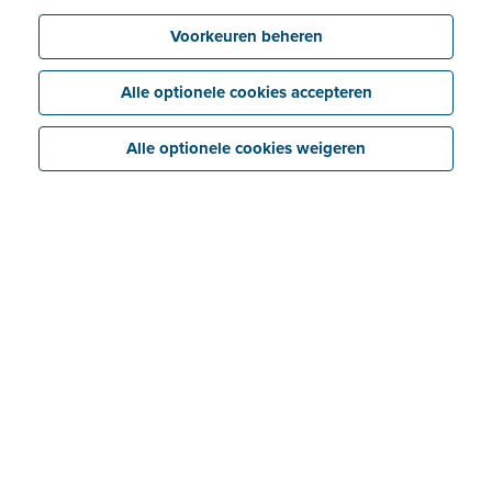
Voorkeuren beheren
Alle optionele cookies accepteren
Alle optionele cookies weigeren
Over The Office Plan
Waar kan The Office Plan jou mee helpen?
Automatisering
Structureren tools
Opzetten nieuwe systemen