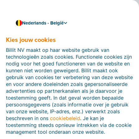
Nederlands - België
Certified Billit-partner
The Office Plan
Kies jouw cookies
Als Online Business Manager ben ik de rechterhand en
Billit NV maakt op haar website gebruik van
sparringpartner die jou en je bedrijf bijstaat naar
technologieën zoals cookies. Functionele cookies zijn
vrijheid en groei.
nodig voor het goed functioneren van de website en
kunnen niet worden geweigerd. Billit maakt ook
gebruik van cookies ter verbetering van deze website
en voor andere doeleinden zoals gepersonaliseerde
advertenties op partnerkanalen als je daarvoor je
toestemming geeft. In dat geval worden bepaalde
persoonsgegevens (zoals informatie over je gebruik
van onze website, IP-adres, enz.) verwerkt zoals
beschreven in ons
cookiebeleid
. Je kan je
toestemming steeds opnieuw intrekken via de cookie
management tool onderaan onze website.