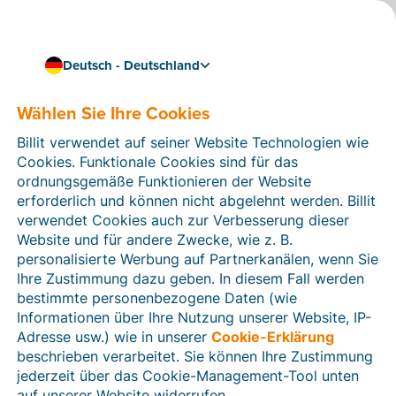
Deutsch - Deutschland
Wählen Sie Ihre Cookies
Wie können wir Ihnen helfen?
Hilfeartikel
Billit verwendet auf seiner Website Technologien wie
Cookies. Funktionale Cookies sind für das
In diesem Bereich der Billit-Website finden Sie
ordnungsgemäße Funktionieren der Website
Anleitungen und Informationen zu allen Funktionen von
erforderlich und können nicht abgelehnt werden. Billit
Billit. Sie können Hilfeartikel über die Suchfunktion
verwendet Cookies auch zur Verbesserung dieser
oder über die Menüstruktur auf der linken Seite finden.
Website und für andere Zwecke, wie z. B.
personalisierte Werbung auf Partnerkanälen, wenn Sie
Suchen
Ihre Zustimmung dazu geben. In diesem Fall werden
bestimmte personenbezogene Daten (wie
Informationen über Ihre Nutzung unserer Website, IP-
Adresse usw.) wie in unserer
Cookie-Erklärung
Verifizierung der Identität
beschrieben verarbeitet. Sie können Ihre Zustimmung
jederzeit über das Cookie-Management-Tool unten
Für Unternehmen aus Deutschland / Österreich /
Schweiz
auf unserer Website widerrufen.