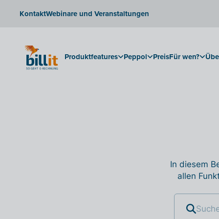
Kontakt
Webinare und Veranstaltungen
Produktfeatures
Peppol
Preis
Für wen?
Übe
In diesem Be
allen Funk