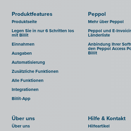
LEXAct (Acta-B)
Produktfeatures
Peppol
Octopus
Produktseite
Mehr über Peppol
OfficeM (IntraDev)
Legen Sie in nur 6 Schritten los
Peppol und E-Invoici
Popsy (Allegro)
mit Billit
Länderliste
ROX-E.Net
Einnahmen
Anbindung Ihrer Soft
den Peppol Access Po
Sage BOB
Billit
Ausgaben
sbb SLIM
Automatisierung
Silvasoft
Zusätzliche Funktionen
Sobec
Alle Funktionen
Top Account
Integrationen
Twinfield
Billit-App
Venice (lokale Installation)
Venice Cloud
Über uns
Hilfe & Kontakt
VERO Count
Über uns
Hilfeartikel