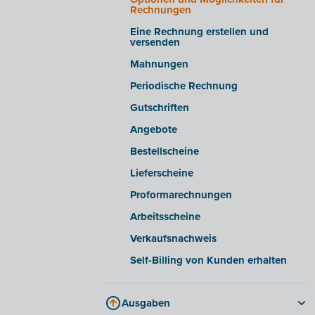
Einblicke/Warnmeldungen
Rechnungen
Erweiterte Einstellungen
Eine Rechnung erstellen und
versenden
E-Rechnungen von bestimmten
Lieferanten empfangen
Mahnungen
E-Rechnungen aus bestimmten
Periodische Rechnung
Softwarepaketen
exportieren/importieren
Gutschriften
Angebote
Bestellscheine
Lieferscheine
Proformarechnungen
Arbeitsscheine
Verkaufsnachweis
Self-Billing von Kunden erhalten
Ausgaben