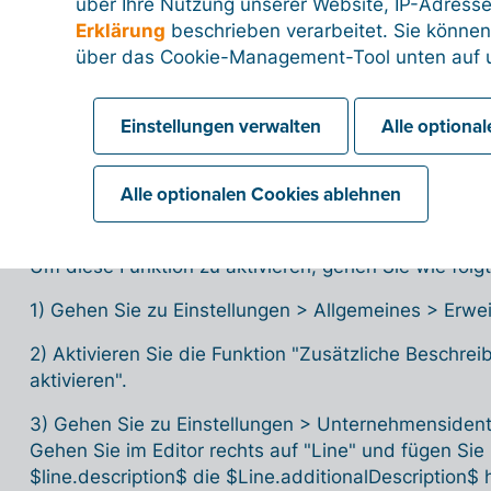
über Ihre Nutzung unserer Website, IP-Adresse
Erklärung
beschrieben verarbeitet. Sie können
über das Cookie-Management-Tool unten auf u
QR-Codes, um bezahlt zu werden
Einstellungen verwalten
Alle optiona
Fügen Sie der Bestellzeile eine zusätz
Alle optionalen Cookies ablehnen
Billit bietet die Möglichkeit, der Bestellzeile eine 
Um diese Funktion zu aktivieren, gehen Sie wie folgt
1) Gehen Sie zu Einstellungen > Allgemeines > Erwei
2) Aktivieren Sie die Funktion "Zusätzliche Beschrei
aktivieren".
3) Gehen Sie zu Einstellungen > Unternehmensiden
Gehen Sie im Editor rechts auf "Line" und fügen Sie
$line.description$ die $Line.additionalDescription$ 