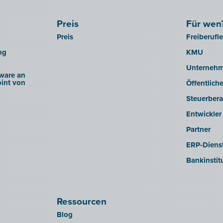
Preis
Für wen
Preis
Freiberufl
ng
KMU
Unterneh
ware an
int von
Öffentlich
Steuerbera
Entwickler
Partner
ERP-Dienst
Bankinstit
Ressourcen
Blog