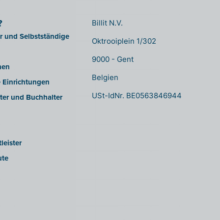
?
Billit N.V.
er und Selbstständige
Oktrooiplein 1/302
9000 - Gent
men
Belgien
e Einrichtungen
USt-IdNr. BE0563846944
ter und Buchhalter
leister
ute