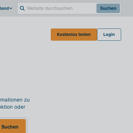
hland
Suchen
Kostenlos testen
Login
ormationen zu
nktion oder
Suchen