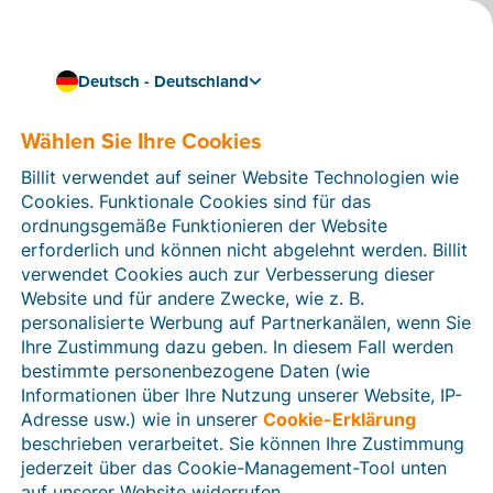
Deutsch - Deutschland
Wählen Sie Ihre Cookies
Wie können wir Ihnen helfen?
Hilfeartikel
Billit verwendet auf seiner Website Technologien wie
Cookies. Funktionale Cookies sind für das
In diesem Bereich der Billit-Website finden Sie
ordnungsgemäße Funktionieren der Website
Anleitungen und Informationen zu allen Funktionen von
erforderlich und können nicht abgelehnt werden. Billit
Billit. Sie können Hilfeartikel über die Suchfunktion
verwendet Cookies auch zur Verbesserung dieser
oder über die Menüstruktur auf der linken Seite finden.
Website und für andere Zwecke, wie z. B.
personalisierte Werbung auf Partnerkanälen, wenn Sie
Suchen
Ihre Zustimmung dazu geben. In diesem Fall werden
bestimmte personenbezogene Daten (wie
Informationen über Ihre Nutzung unserer Website, IP-
Adresse usw.) wie in unserer
Cookie-Erklärung
Verifizierung der Identität
beschrieben verarbeitet. Sie können Ihre Zustimmung
jederzeit über das Cookie-Management-Tool unten
Für Unternehmen aus Deutschland / Österreich /
Schweiz
auf unserer Website widerrufen.