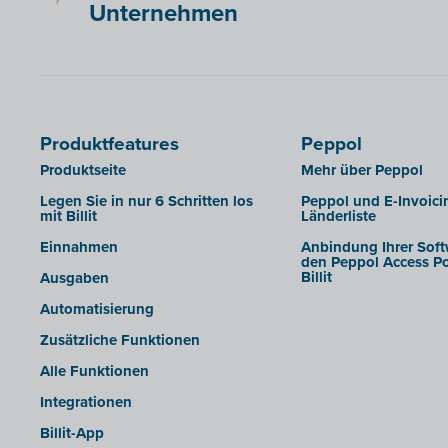
Briljant
Unternehmen
B-Wise
Clearfacts
Exact ProAcc
Expert/M Plus
Produktfeatures
Peppol
Horus
Produktseite
Mehr über Peppol
Illicosoft (Attilisima)
Legen Sie in nur 6 Schritten los
Peppol und E-Invoici
mit Billit
Länderliste
INAC
Einnahmen
Anbindung Ihrer Soft
LEXAct (Acta-B)
den Peppol Access Po
Billit
Ausgaben
Octopus
Automatisierung
OfficeM (IntraDev)
Zusätzliche Funktionen
Popsy (Allegro)
Alle Funktionen
ROX-E.Net
Integrationen
Sage BOB
Billit-App
sbb SLIM