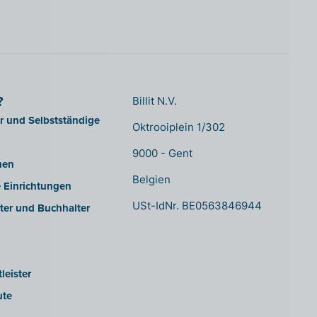
?
Billit N.V.
er und Selbstständige
Oktrooiplein 1/302
9000 - Gent
men
Belgien
e Einrichtungen
USt-IdNr. BE0563846944
ter und Buchhalter
leister
ute