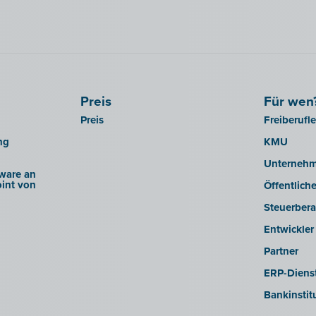
Preis
Für wen
Preis
Freiberufl
ng
KMU
Unterneh
ware an
int von
Öffentlich
Steuerbera
Entwickler
Partner
ERP-Dienst
Bankinstit