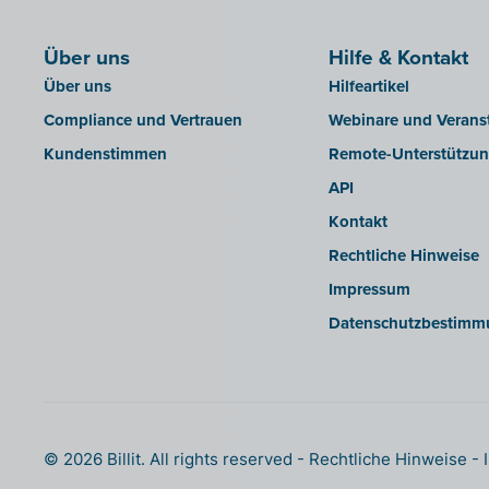
Silvasoft
Über uns
Sobec
Hilfe & Kontakt
Über uns
Hilfeartikel
Top Account
Compliance und Vertrauen
Webinare und Verans
Twinfield
Kundenstimmen
Remote-Unterstützu
Venice (lokale Installation)
API
Venice Cloud
Kontakt
VERO Count
Rechtliche Hinweise
Visual Books
Impressum
WinAuditor
Datenschutzbestimm
Winbooks
Winbooks Connect - On Web
Wings (Cloud-Version oder
Webservice-Modul)
Wings (lokal installiert)
© 2026 Billit. All rights reserved
Rechtliche Hinweise
Yuki