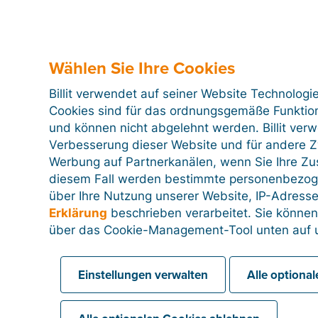
Weitere Informationen zu den Einstellungen für 
finden Sie in dem Artikel über Unternehmensein
Wählen Sie Ihre Cookies
Mehr Informationen
Billit verwendet auf seiner Website Technologi
Cookies sind für das ordnungsgemäße Funktion
und können nicht abgelehnt werden. Billit ver
Verbesserung dieser Website und für andere Zw
Werbung auf Partnerkanälen, wenn Sie Ihre Z
Mobile App
diesem Fall werden bestimmte personenbezog
über Ihre Nutzung unserer Website, IP-Adresse
Erklärung
beschrieben verarbeitet. Sie können
über das Cookie-Management-Tool unten auf u
Genehmigung von Kosten
Einstellungen verwalten
Alle optiona
Zurücksetzen