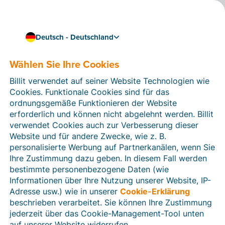
Deutsch - Deutschland
Wählen Sie Ihre Cookies
Wie können wir Ihnen helfen?
Hilfeartikel
Billit verwendet auf seiner Website Technologien wie
Cookies. Funktionale Cookies sind für das
In diesem Bereich der Billit-Website finden Sie
ordnungsgemäße Funktionieren der Website
Anleitungen und Informationen zu allen Funktionen von
erforderlich und können nicht abgelehnt werden. Billit
Billit. Sie können Hilfeartikel über die Suchfunktion
verwendet Cookies auch zur Verbesserung dieser
oder über die Menüstruktur auf der linken Seite finden.
Website und für andere Zwecke, wie z. B.
personalisierte Werbung auf Partnerkanälen, wenn Sie
Suchen
Ihre Zustimmung dazu geben. In diesem Fall werden
bestimmte personenbezogene Daten (wie
Informationen über Ihre Nutzung unserer Website, IP-
Adresse usw.) wie in unserer
Cookie-Erklärung
Verifizierung der Identität
beschrieben verarbeitet. Sie können Ihre Zustimmung
jederzeit über das Cookie-Management-Tool unten
Für Unternehmen aus Deutschland / Österreich /
Schweiz
auf unserer Website widerrufen.