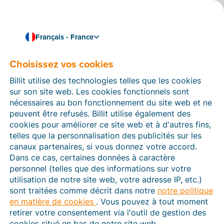
Français - France
Choisissez vos cookies
Comment pouvons-nous vous aider ?
Articles d’aide
Billit utilise des technologies telles que les cookies
sur son site web. Les cookies fonctionnels sont
Dans cette section du site Web Billit, vous trouverez
nécessaires au bon fonctionnement du site web et ne
des manuels et des informations sur toutes les
peuvent être refusés. Billit utilise également des
fonctions de Billit. Vous pouvez trouver des articles
cookies pour améliorer ce site web et à d'autres fins,
d’aide via le moteur de recherche ou le menu structuré
telles que la personnalisation des publicités sur les
à gauche.
canaux partenaires, si vous donnez votre accord.
Dans ce cas, certaines données à caractère
Cherchez
personnel (telles que des informations sur votre
utilisation de notre site web, votre adresse IP, etc.)
sont traitées comme décrit dans notre
notre politique
en matière de cookies
. Vous pouvez à tout moment
Plateforme Agréée
retirer votre consentement via l'outil de gestion des
cookies situé en bas de notre site web.