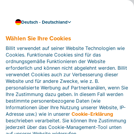
Deutsch - Deutschland
Wählen Sie Ihre Cookies
Wie können wir Ihnen helfen?
Hilfeartikel
Billit verwendet auf seiner Website Technologien wie
Cookies. Funktionale Cookies sind für das
In diesem Bereich der Billit-Website finden Sie
ordnungsgemäße Funktionieren der Website
Anleitungen und Informationen zu allen Funktionen von
erforderlich und können nicht abgelehnt werden. Billit
Billit. Sie können Hilfeartikel über die Suchfunktion
verwendet Cookies auch zur Verbesserung dieser
oder über die Menüstruktur auf der linken Seite finden.
Website und für andere Zwecke, wie z. B.
personalisierte Werbung auf Partnerkanälen, wenn Sie
Suchen
Ihre Zustimmung dazu geben. In diesem Fall werden
bestimmte personenbezogene Daten (wie
Informationen über Ihre Nutzung unserer Website, IP-
Adresse usw.) wie in unserer
Cookie-Erklärung
Verifizierung der Identität
beschrieben verarbeitet. Sie können Ihre Zustimmung
jederzeit über das Cookie-Management-Tool unten
Für Unternehmen aus Deutschland / Österreich /
Schweiz
auf unserer Website widerrufen.