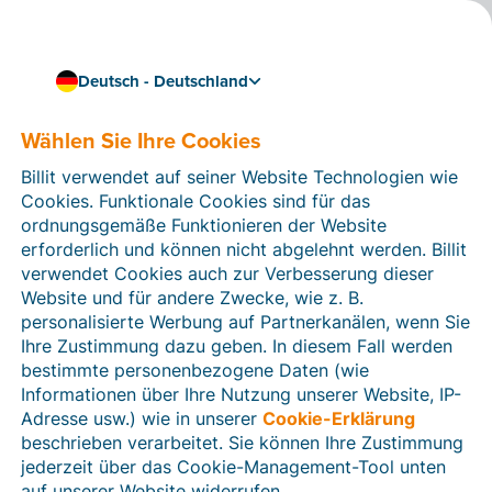
Deutsch - Deutschland
Wählen Sie Ihre Cookies
Wie können wir Ihnen helfen?
Hilfeartikel
Billit verwendet auf seiner Website Technologien wie
Cookies. Funktionale Cookies sind für das
In diesem Bereich der Billit-Website finden Sie
ordnungsgemäße Funktionieren der Website
Anleitungen und Informationen zu allen Funktionen von
erforderlich und können nicht abgelehnt werden. Billit
Billit. Sie können Hilfeartikel über die Suchfunktion
verwendet Cookies auch zur Verbesserung dieser
oder über die Menüstruktur auf der linken Seite finden.
Website und für andere Zwecke, wie z. B.
personalisierte Werbung auf Partnerkanälen, wenn Sie
Suchen
Ihre Zustimmung dazu geben. In diesem Fall werden
bestimmte personenbezogene Daten (wie
Informationen über Ihre Nutzung unserer Website, IP-
Adresse usw.) wie in unserer
Cookie-Erklärung
Verifizierung der Identität
beschrieben verarbeitet. Sie können Ihre Zustimmung
jederzeit über das Cookie-Management-Tool unten
Für Unternehmen aus Deutschland / Österreich /
Schweiz
auf unserer Website widerrufen.