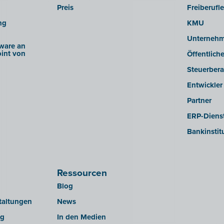
Preis
Freiberufl
ng
KMU
Unterneh
ware an
int von
Öffentlich
Steuerbera
Entwickler
Partner
ERP-Dienst
Bankinstit
Ressourcen
Blog
taltungen
News
ng
In den Medien