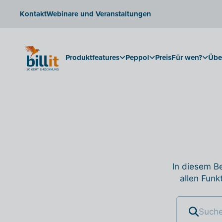
Kontakt
Webinare und Veranstaltungen
Produktfeatures
Peppol
Preis
Für wen?
Übe
In diesem Be
allen Funk