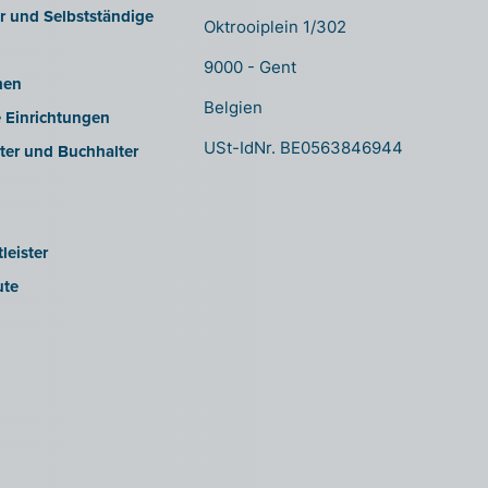
er und Selbstständige
Oktrooiplein 1/302
9000 - Gent
men
Belgien
e Einrichtungen
USt-IdNr. BE0563846944
ter und Buchhalter
leister
ute