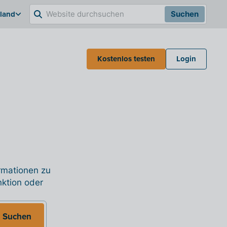
hland
Suchen
Kostenlos testen
Login
ormationen zu
nktion oder
Suchen