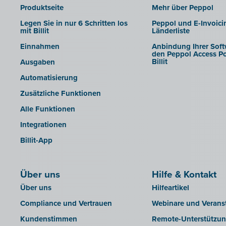
Produktseite
Mehr über Peppol
INAC
Legen Sie in nur 6 Schritten los
Peppol und E-Invoici
LEXAct (Acta-B)
mit Billit
Länderliste
Octopus
Einnahmen
Anbindung Ihrer Soft
den Peppol Access Po
OfficeM (IntraDev)
Billit
Ausgaben
Popsy (Allegro)
Automatisierung
ROX-E.Net
Zusätzliche Funktionen
Sage BOB
Alle Funktionen
sbb SLIM
Integrationen
Silvasoft
Billit-App
Sobec
Top Account
Über uns
Hilfe & Kontakt
Twinfield
Über uns
Hilfeartikel
Venice (lokale Installation)
Compliance und Vertrauen
Webinare und Verans
Venice Cloud
Kundenstimmen
Remote-Unterstützu