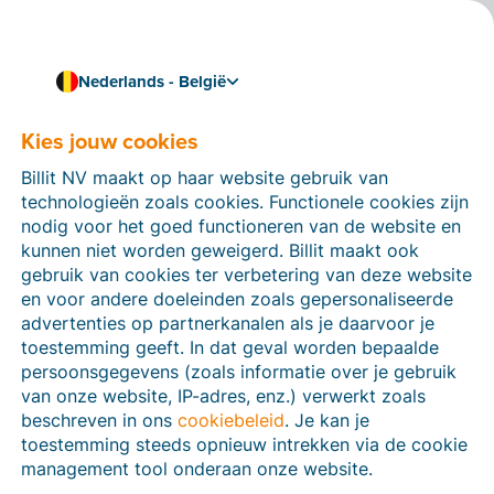
Nederlands - België
Kies jouw cookies
Hoe kunnen we je helpen?
Help-artikelen
Billit NV maakt op haar website gebruik van
technologieën zoals cookies. Functionele cookies zijn
Op deze sectie van de Billit-website vind je
nodig voor het goed functioneren van de website en
handleidingen en informatie over alle functies in Billit.
kunnen niet worden geweigerd. Billit maakt ook
Je kan help-artikelen vinden via de zoekfunctie of via
gebruik van cookies ter verbetering van deze website
de menu-structuur links.
en voor andere doeleinden zoals gepersonaliseerde
advertenties op partnerkanalen als je daarvoor je
Zoek
toestemming geeft. In dat geval worden bepaalde
persoonsgegevens (zoals informatie over je gebruik
van onze website, IP-adres, enz.) verwerkt zoals
beschreven in ons
cookiebeleid
. Je kan je
Peppol
toestemming steeds opnieuw intrekken via de cookie
management tool onderaan onze website.
Verplichte e-facturatie via Peppol januari 2026