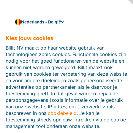
Nederlands - België
Eenvoudig en conform factureren met OSA via Peppol
E-facturatie in Hongarije
Kies jouw cookies
De Hongaarse overheid pleit voor elektronische
Billit NV maakt op haar website gebruik van
facturen in de strijd tegen btw-fraude. Sinds 1 januari
technologieën zoals cookies. Functionele cookies zijn
2021 moeten alle B2B- en B2C-transacties in
nodig voor het goed functioneren van de website en
Hongarije
in real-time
worden gerapporteerd aan de
kunnen niet worden geweigerd. Billit maakt ook
belastingdienst.
gebruik van cookies ter verbetering van deze website
en voor andere doeleinden zoals gepersonaliseerde
Ontdek wat dit betekent voor jouw bedrijf als je zaken
advertenties op partnerkanalen als je daarvoor je
wil doen in Hongarije en welke stappen je moet
toestemming geeft. In dat geval worden bepaalde
ondernemen.
persoonsgegevens (zoals informatie over je gebruik
van onze website, IP-adres, enz.) verwerkt zoals
Maak je gratis account
beschreven in ons
cookiebeleid
. Je kan je
toestemming steeds opnieuw intrekken via de cookie
management tool onderaan onze website.