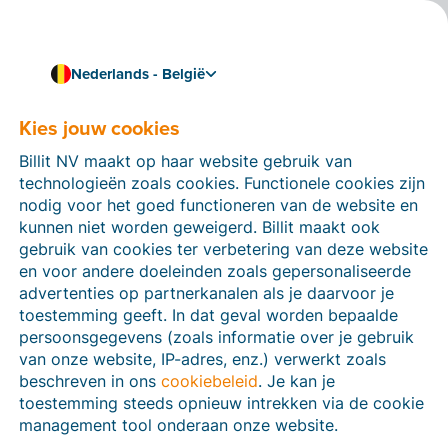
Nederlands - België
Kies jouw cookies
11/12/2024
Nieuwe ‘btw-ketting’
Billit NV maakt op haar website gebruik van
vanaf 2025: wat
technologieën zoals cookies. Functionele cookies zijn
nodig voor het goed functioneren van de website en
betekent dit voor jou als
kunnen niet worden geweigerd. Billit maakt ook
gebruik van cookies ter verbetering van deze website
ondernemer?
en voor andere doeleinden zoals gepersonaliseerde
advertenties op partnerkanalen als je daarvoor je
Is jouw onderneming btw-plichtig in België? Dan krijg
toestemming geeft. In dat geval worden bepaalde
je vanaf volgend jaar te maken met een aantal nieuwe
persoonsgegevens (zoals informatie over je gebruik
regels. Vanaf 2025 komen er namelijk, in fasen,
van onze website, IP-adres, enz.) verwerkt zoals
belangrijke wijzigingen aan de btw-ketting. Maar wat
beschreven in ons
cookiebeleid
. Je kan je
is die btw-ketting precies, wat zijn de voornaamste
toestemming steeds opnieuw intrekken via de cookie
wijzigingen en wanneer treden ze in werking? Lees
management tool onderaan onze website.
even mee.