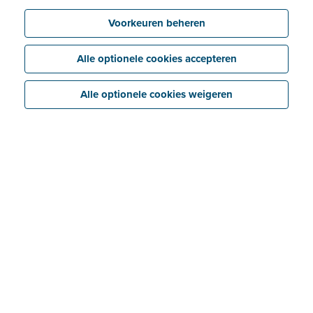
5 min leestijd
Voorkeuren beheren
Alle optionele cookies accepteren
Alle optionele cookies weigeren
Wat is de btw-ketting?
Met het begrip 'btw-ketting' wordt de
volledige btw-
procedure
bedoeld: