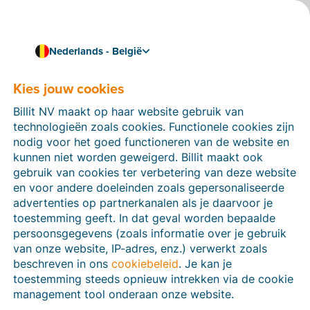
Nederlands - België
Kies jouw cookies
12/06/2024
Koppeling tussen Billit en
Billit NV maakt op haar website gebruik van
Yuki verbeterd
technologieën zoals cookies. Functionele cookies zijn
nodig voor het goed functioneren van de website en
kunnen niet worden geweigerd. Billit maakt ook
Gebruik jij
Yuki
, de accountancysoftware van Visma,
gebruik van cookies ter verbetering van deze website
voor de boekhouding van je klanten? Dan hebben we
en voor andere doeleinden zoals gepersonaliseerde
goed nieuws voor jou, want we hebben de
koppeling
advertenties op partnerkanalen als je daarvoor je
tussen Billit en Yuki verbeterd
, waardoor beide
toestemming geeft. In dat geval worden bepaalde
platformen nu nog vlotter samenwerken. Zo win je
persoonsgegevens (zoals informatie over je gebruik
extra tijd bij het inboeken van documenten.
van onze website, IP-adres, enz.) verwerkt zoals
beschreven in ons
cookiebeleid
. Je kan je
toestemming steeds opnieuw intrekken via de cookie
management tool onderaan onze website.