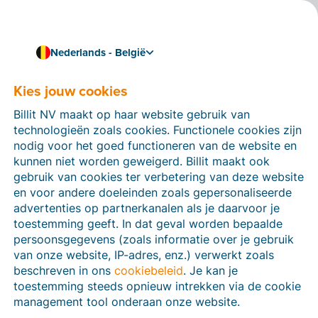
Nederlands - België
Kies jouw cookies
Hoe kunnen we je helpen?
Help-artikelen
Billit NV maakt op haar website gebruik van
technologieën zoals cookies. Functionele cookies zijn
Op deze sectie van de Billit-website vind je
nodig voor het goed functioneren van de website en
handleidingen en informatie over alle functies in Billit.
kunnen niet worden geweigerd. Billit maakt ook
Je kan help-artikelen vinden via de zoekfunctie of via
gebruik van cookies ter verbetering van deze website
de menu-structuur links.
en voor andere doeleinden zoals gepersonaliseerde
advertenties op partnerkanalen als je daarvoor je
Zoek
toestemming geeft. In dat geval worden bepaalde
persoonsgegevens (zoals informatie over je gebruik
van onze website, IP-adres, enz.) verwerkt zoals
beschreven in ons
cookiebeleid
. Je kan je
Peppol
toestemming steeds opnieuw intrekken via de cookie
management tool onderaan onze website.
Verplichte e-facturatie via Peppol januari 2026