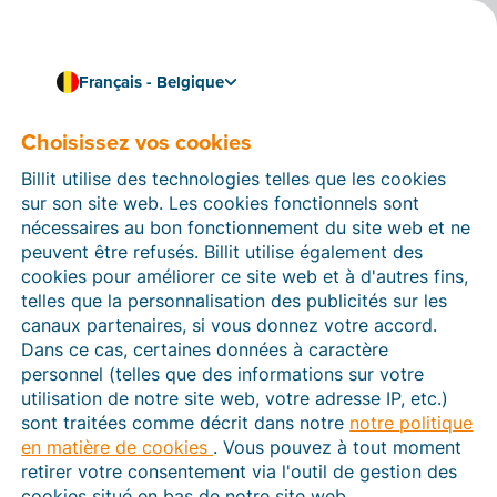
Français - Belgique
Choisissez vos cookies
Comment pouvons-nous vous aider ?
Articles d’aide
Billit utilise des technologies telles que les cookies
sur son site web. Les cookies fonctionnels sont
Dans cette section du site Web Billit, vous trouverez
nécessaires au bon fonctionnement du site web et ne
des manuels et des informations sur toutes les
peuvent être refusés. Billit utilise également des
fonctions de Billit. Vous pouvez trouver des articles
cookies pour améliorer ce site web et à d'autres fins,
d’aide via le moteur de recherche ou le menu structuré
telles que la personnalisation des publicités sur les
à gauche.
canaux partenaires, si vous donnez votre accord.
Dans ce cas, certaines données à caractère
Cherchez
personnel (telles que des informations sur votre
utilisation de notre site web, votre adresse IP, etc.)
sont traitées comme décrit dans notre
notre politique
en matière de cookies
. Vous pouvez à tout moment
Peppol
retirer votre consentement via l'outil de gestion des
cookies situé en bas de notre site web.