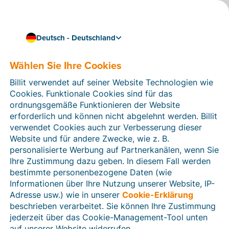
Deutsch - Deutschland
Wählen Sie Ihre Cookies
Wie können wir Ihnen helfen?
Hilfeartikel
Billit verwendet auf seiner Website Technologien wie
Cookies. Funktionale Cookies sind für das
In diesem Bereich der Billit-Website finden Sie
ordnungsgemäße Funktionieren der Website
Anleitungen und Informationen zu allen Funktionen von
erforderlich und können nicht abgelehnt werden. Billit
Billit. Sie können Hilfeartikel über die Suchfunktion
verwendet Cookies auch zur Verbesserung dieser
oder über die Menüstruktur auf der linken Seite finden.
Website und für andere Zwecke, wie z. B.
personalisierte Werbung auf Partnerkanälen, wenn Sie
Suchen
Ihre Zustimmung dazu geben. In diesem Fall werden
bestimmte personenbezogene Daten (wie
Informationen über Ihre Nutzung unserer Website, IP-
Adresse usw.) wie in unserer
Cookie-Erklärung
Verifizierung der Identität
beschrieben verarbeitet. Sie können Ihre Zustimmung
jederzeit über das Cookie-Management-Tool unten
Für Unternehmen aus Deutschland / Österreich /
Schweiz
auf unserer Website widerrufen.