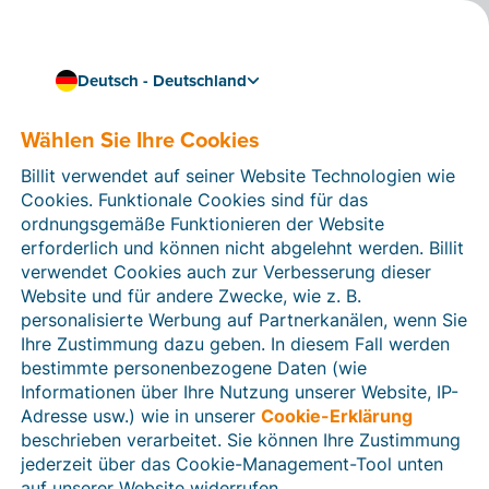
Deutsch - Deutschland
Wählen Sie Ihre Cookies
Wie können wir Ihnen helfen?
Hilfeartikel
Billit verwendet auf seiner Website Technologien wie
Cookies. Funktionale Cookies sind für das
In diesem Bereich der Billit-Website finden Sie
ordnungsgemäße Funktionieren der Website
Anleitungen und Informationen zu allen Funktionen von
erforderlich und können nicht abgelehnt werden. Billit
Billit. Sie können Hilfeartikel über die Suchfunktion
verwendet Cookies auch zur Verbesserung dieser
oder über die Menüstruktur auf der linken Seite finden.
Website und für andere Zwecke, wie z. B.
personalisierte Werbung auf Partnerkanälen, wenn Sie
Suchen
Ihre Zustimmung dazu geben. In diesem Fall werden
bestimmte personenbezogene Daten (wie
Informationen über Ihre Nutzung unserer Website, IP-
Adresse usw.) wie in unserer
Cookie-Erklärung
Verifizierung der Identität
beschrieben verarbeitet. Sie können Ihre Zustimmung
jederzeit über das Cookie-Management-Tool unten
Für Unternehmen aus Deutschland / Österreich /
Schweiz
auf unserer Website widerrufen.