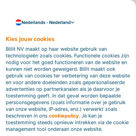
Nederlands - Nederland
Kies jouw cookies
Hoe kunnen we je helpen?
Help-artikelen
Billit NV maakt op haar website gebruik van
technologieën zoals cookies. Functionele cookies zijn
Op deze sectie van de Billit-website vind je
nodig voor het goed functioneren van de website en
handleidingen en informatie over alle functies in Billit.
kunnen niet worden geweigerd. Billit maakt ook
Je kan help-artikelen vinden via de zoekfunctie of via
gebruik van cookies ter verbetering van deze website
de menu-structuur links.
en voor andere doeleinden zoals gepersonaliseerde
advertenties op partnerkanalen als je daarvoor je
Zoek
toestemming geeft. In dat geval worden bepaalde
persoonsgegevens (zoals informatie over je gebruik
van onze website, IP-adres, enz.) verwerkt zoals
beschreven in ons
cookiepolicy
. Je kan je
Identiteitsverificatie
toestemming steeds opnieuw intrekken via de cookie
management tool onderaan onze website.
Voor Nederlandse bedrijven