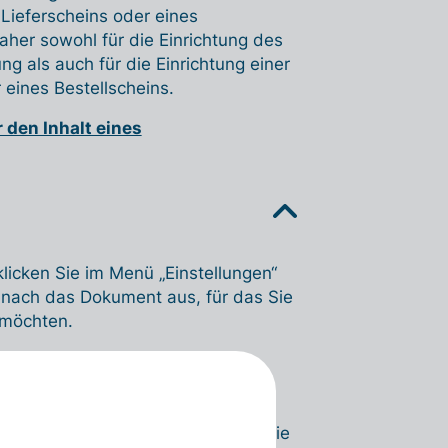
 Lieferscheins oder eines
aher sowohl für die Einrichtung des
g als auch für die Einrichtung einer
 eines Bestellscheins.
 den Inhalt eines
icken Sie im Menü „Einstellungen“
anach das Dokument aus, für das Sie
 möchten.
en aus, um die Detailseite für
die Rechnungsvorlage „Rechnung 1“
en möchten, können Sie dies über die