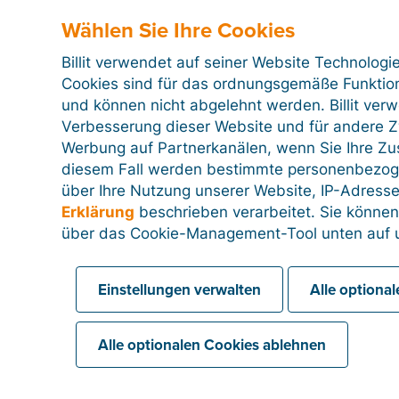
Schaltfläche „Hinzufügen“ oben rechts tun. Sie erste
Wählen Sie Ihre Cookies
auf der aktuellen Vorlage basiert. Dies ist besonders
verschiedene Arten von Rechnungen
mit einem
un
Billit verwendet auf seiner Website Technologi
möchten.
Cookies sind für das ordnungsgemäße Funktion
und können nicht abgelehnt werden. Billit ver
Verbesserung dieser Website und für andere Zw
Jede Standardvorlage ist auch automatisch in
vers
Werbung auf Partnerkanälen, wenn Sie Ihre Z
müssen dafür keine eigenen Vorlagen erstellen.
diesem Fall werden bestimmte personenbezog
Lesen Sie außerdem:
Rechnungen in anderen Spr
über Ihre Nutzung unserer Website, IP-Adresse
Erklärung
beschrieben verarbeitet. Sie können
über das Cookie-Management-Tool unten auf u
Sobald Sie eine Vorlage ausgewählt haben, sehen Si
für diese Vorlage. Diese bestehen aus einer Kopfze
den Abständen oben und unten – und einem Layoutf
Einstellungen verwalten
Alle optiona
enthält.
Alle optionalen Cookies ablehnen