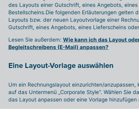
des Layouts einer Gutschrift, eines Angebots, eines
Bestellscheins.
Die folgenden Erläuterungen gelten d
Layouts bzw. der neuen Layoutvorlage einer Rechnun
Gutschrift, eines Angebots, eines Lieferscheins oder
Lesen Sie außerdem:
Wie kann ich das Layout oder
Begleitschreibens (E-Mail) anpassen?
Eine Layout-Vorlage auswählen
Um ein Rechnungslayout einzurichten/anzupassen, kl
auf das Untermenü „Corporate Style“. Wählen Sie d
das Layout anpassen oder eine Vorlage hinzufügen
Wählen Sie eine Vorlage aus dem Dropdown-Menü ob
diese Vorlage zu öffnen. Beim ersten Mal wird nur 
verfügbar sein. Wenn Sie eine neue Vorlage erstell