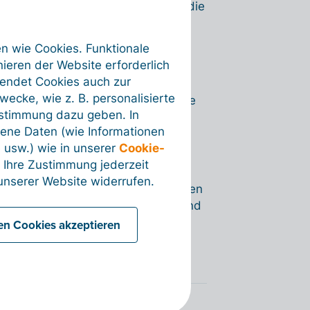
llen nun eine zusätzliche Version, die
 nützlich, wenn Sie z. B.
terschiedlichen Layout
erstellen
en wie Cookies. Funktionale
ieren der Website erforderlich
wendet Cookies auch zur
ecke, wie z. B. personalisierte
chiedenen Sprachen
verfügbar. Sie
ustimmung dazu geben. In
ene Daten (wie Informationen
achen
 usw.) wie in unserer
Cookie-
 Ihre Zustimmung jederzeit
nserer Website widerrufen.
e darunter die Layout-Einstellungen
ile – mit dem Namen der Vorlage und
enster, das die Layoutoptionen
len Cookies akzeptieren