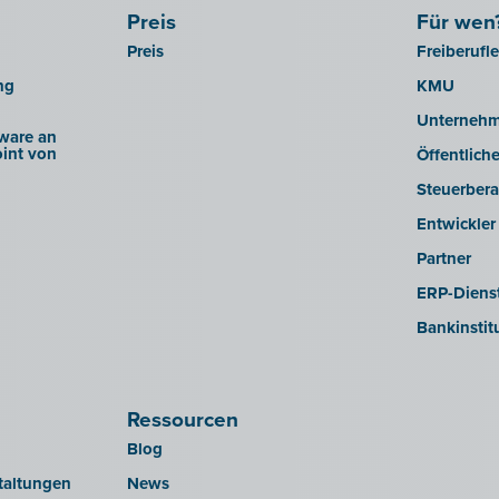
Preis
Für wen
Preis
Freiberufl
ng
KMU
Unterneh
ware an
int von
Öffentlich
Steuerbera
Entwickler
Partner
ERP-Dienst
Bankinstit
Ressourcen
Blog
taltungen
News