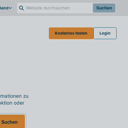
hland
Suchen
Kostenlos testen
Login
ormationen zu
nktion oder
Suchen