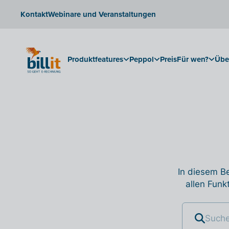
Kontakt
Webinare und Veranstaltungen
Produktfeatures
Peppol
Preis
Für wen?
Übe
In diesem Be
allen Funk