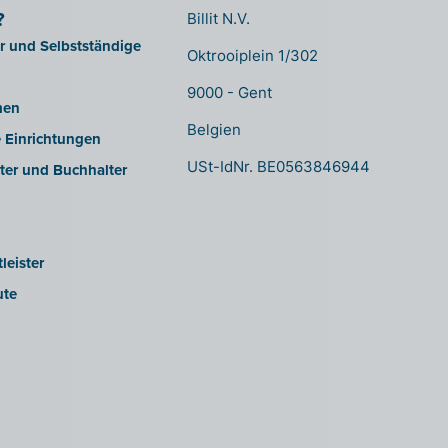
?
Billit N.V.
er und Selbstständige
Oktrooiplein 1/302
9000 - Gent
men
Belgien
e Einrichtungen
USt-IdNr. BE0563846944
ter und Buchhalter
leister
ute