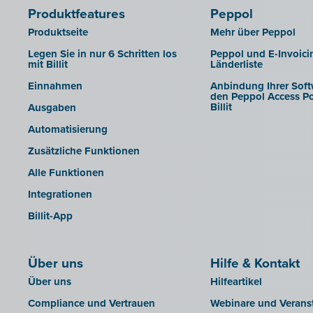
Expert/M Plus
Produktfeatures
Peppol
Horus
Produktseite
Mehr über Peppol
Illicosoft (Attilisima)
Legen Sie in nur 6 Schritten los
Peppol und E-Invoici
mit Billit
Länderliste
INAC
Einnahmen
Anbindung Ihrer Soft
LEXAct (Acta-B)
den Peppol Access Po
Billit
Ausgaben
Octopus
Automatisierung
OfficeM (IntraDev)
Zusätzliche Funktionen
Popsy (Allegro)
Alle Funktionen
ROX-E.Net
Integrationen
Sage BOB
Billit-App
sbb SLIM
Silvasoft
Über uns
Sobec
Hilfe & Kontakt
Über uns
Hilfeartikel
Top Account
Compliance und Vertrauen
Webinare und Verans
Twinfield