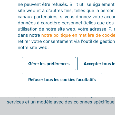
ne peuvent être refusés. Billit utilise égalemen
site web et à d'autres fins, telles que la person
canaux partenaires, si vous donnez votre acco
données à caractère personnel (telles que des 
utilisation de notre site web, votre adresse IP,
Dans le menu déroulant situé en haut de la page, sé
dans notre
notre politique en matière de cooki
pour accéder à ses options de configuration détaillé
retirer votre consentement via l'outil de gesti
notre site web.
Premier accès :
Lors de votre première configurat
« Facture 1 »
sera disponible dans la liste.
Gérer les préférences
Accepter tous le
Créer une variante :
Pour concevoir un nouveau m
bouton
« Ajouter »
en haut à droite. La plateform
actuel pour vous servir de base.
Refuser tous les cookies facultatifs
Cette option est idéale si vous avez besoin de décli
différentes selon vos activités (par exemple : un m
services et un modèle avec des colonnes spécifique