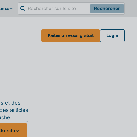
rance
Rechercher
Faites un essai gratuit
Login
ls et des
des articles
uche.
herchez