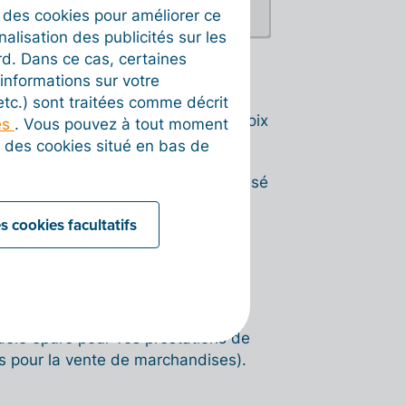
t des cookies pour améliorer ce
nalisation des publicités sur les
rd. Dans ce cas, certaines
informations sur votre
 etc.) sont traitées comme décrit
lectionnez le template de votre choix
es
. Vous pouvez à tout moment
es.
on des cookies situé en bas de
ion, seul le modèle standard baptisé
s cookies facultatifs
odèle graphique, cliquez sur le
e va alors dupliquer votre modèle
ner des présentations visuelles
odèle épuré pour vos prestations de
s pour la vente de marchandises).