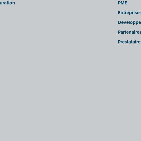
turation
PME
Entreprise
Développe
Partenaire
Prestatair