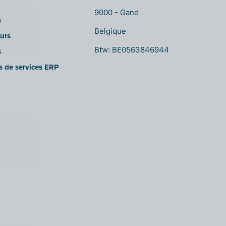
9000 - Gand
s
Belgique
urs
Btw: BE0563846944
s
es de services ERP