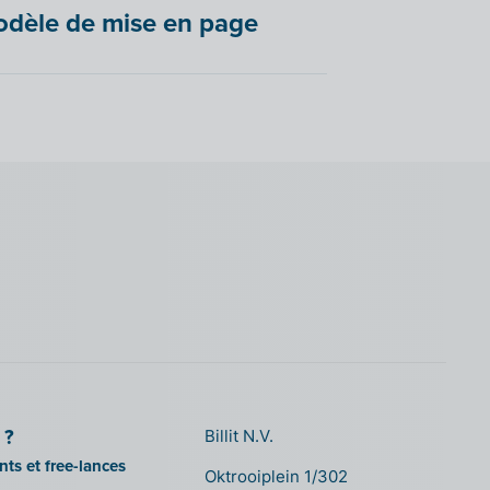
odèle de mise en page
 ?
Billit N.V.
ts et free-lances
Oktrooiplein 1/302