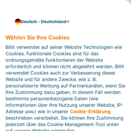
Deutsch - Deutschland
Wählen Sie Ihre Cookies
Wie können wir Ihnen helfen?
Hilfeartikel
Billit verwendet auf seiner Website Technologien wie
Cookies. Funktionale Cookies sind für das
In diesem Bereich der Billit-Website finden Sie
ordnungsgemäße Funktionieren der Website
Anleitungen und Informationen zu allen Funktionen von
erforderlich und können nicht abgelehnt werden. Billit
Billit. Sie können Hilfeartikel über die Suchfunktion
verwendet Cookies auch zur Verbesserung dieser
oder über die Menüstruktur auf der linken Seite finden.
Website und für andere Zwecke, wie z. B.
personalisierte Werbung auf Partnerkanälen, wenn Sie
Suchen
Ihre Zustimmung dazu geben. In diesem Fall werden
bestimmte personenbezogene Daten (wie
Informationen über Ihre Nutzung unserer Website, IP-
Adresse usw.) wie in unserer
Cookie-Erklärung
Verifizierung der Identität
beschrieben verarbeitet. Sie können Ihre Zustimmung
jederzeit über das Cookie-Management-Tool unten
Für Unternehmen aus Deutschland / Österreich /
Schweiz
auf unserer Website widerrufen.