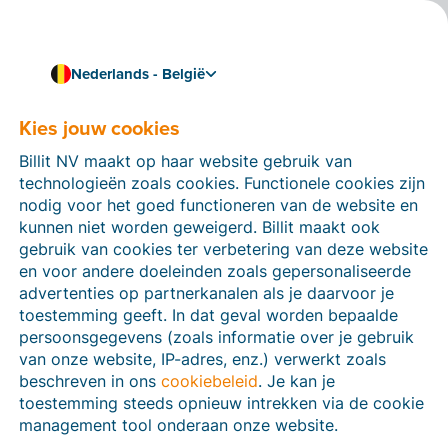
Nederlands - België
E-invoicing en e-reporting via een Plateforme Agréée
E-facturatie in Frankrijk
Kies jouw cookies
Om de administratieve last en betaaltermijn te kunnen
Billit NV maakt op haar website gebruik van
verminderen, heeft Frankrijk beslist dat e-facturatie en
technologieën zoals cookies. Functionele cookies zijn
e-rapportage verplicht worden vanaf september 2026.
nodig voor het goed functioneren van de website en
Dit wil zeggen dat bedrijven hun facturen moeten
kunnen niet worden geweigerd. Billit maakt ook
aanmelden bij de Franse overheid maar dat ook alle
gebruik van cookies ter verbetering van deze website
betalingen moeten worden geregistreerd.
en voor andere doeleinden zoals gepersonaliseerde
advertenties op partnerkanalen als je daarvoor je
Lees hier meer over hoe het werkt, voor wie dit geldt
toestemming geeft. In dat geval worden bepaalde
en wat de deadlines zijn.
persoonsgegevens (zoals informatie over je gebruik
van onze website, IP-adres, enz.) verwerkt zoals
Maak een gratis account
beschreven in ons
cookiebeleid
. Je kan je
toestemming steeds opnieuw intrekken via de cookie
management tool onderaan onze website.