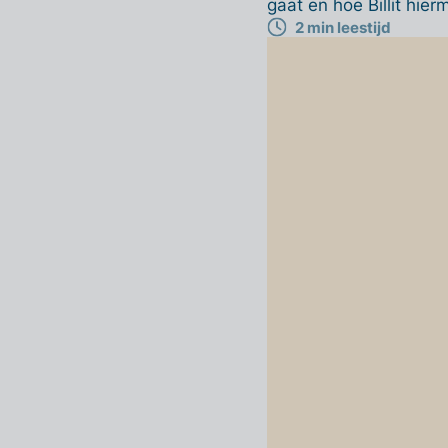
gaat en hoe Billit hie
2 min leestijd