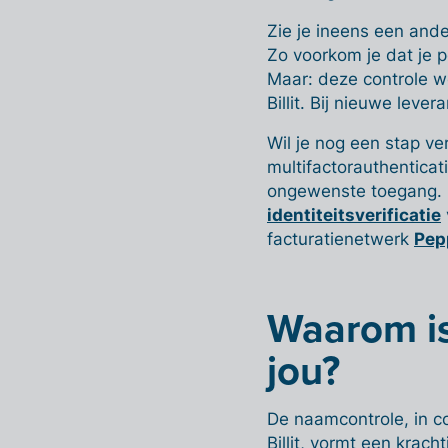
Zie je ineens een and
Zo voorkom je dat je 
Maar: deze controle wer
Billit. Bij nieuwe leve
Wil je nog een stap v
multifactorauthentica
ongewenste toegang.
identiteitsverificatie
facturatienetwerk
Pep
Waarom is
jou?
De naamcontrole, in c
Billit, vormt een krach