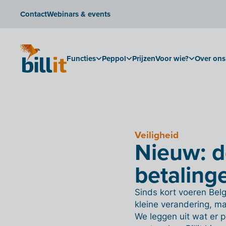
Contact
Webinars & events
Functies
Peppol
Prijzen
Voor wie?
Over ons
Veiligheid
Nieuw: d
betaling
Sinds kort voeren Belgi
kleine verandering, ma
We leggen uit wat er p