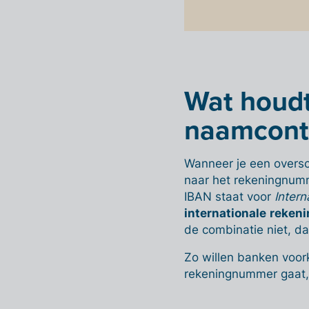
Wat houdt
naamcontr
Wanneer je een oversch
naar het rekeningnumm
IBAN staat voor
Inter
internationale
reken
de combinatie niet, d
Zo willen banken voor
rekeningnummer gaat, o