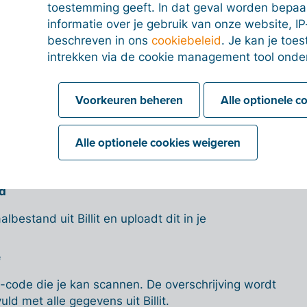
toestemming geeft. In dat geval worden bepa
informatie over je gebruik van onze website, IP
ondanks de melding – wel bevestigen, maar dat
beschreven in ons
cookiebeleid
. Je kan je to
in. De bank voert de betaling dan wel uit, maar jij
intrekken via de cookie management tool onde
oordelijk voor de juistheid van de gegevens.
Voorkeuren beheren
Alle optionele c
het in Billit?
Alle optionele cookies weigeren
schillende manieren betalen:
d
bestand uit Billit en uploadt dit in je
e
R-code die je kan scannen. De overschrijving wordt
ld met alle gegevens uit Billit.