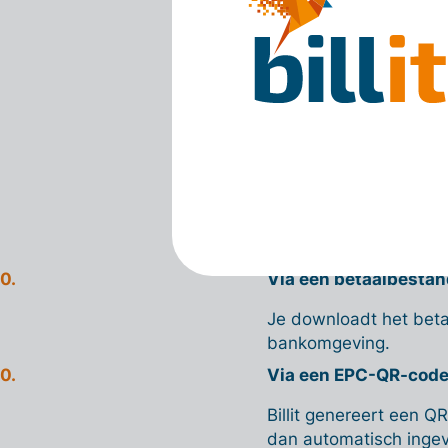
uitschakelen.
Je kan de betaling – 
houdt altijd een
risico
blijft volledig verantw
En hoe zit 
In Billit kan je op ver
Via een betaalbestan
Je downloadt het betaal
bankomgeving.
Via een EPC-QR-cod
Billit genereert een Q
dan automatisch ingevu