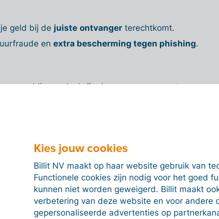
je geld bij de
juiste
ontvanger
terechtkomt.
tuurfraude en
extra bescherming tegen phishing
.
een melding, ook al zijn de gegevens correct.
 naam net anders gespeld is.
 de naamcontrole bij je
Kies jouw cookies
Billit NV maakt op haar website gebruik van te
Functionele cookies zijn nodig voor het goed f
aat,
vergelijkt je bank naam en rekeningnumme
r
kunnen niet worden geweigerd. Billit maakt ook
ank. Kloppen de gegevens niet, dan volgt een
verbetering van deze website en voor andere 
en automatische controle, die je zelf niet kan
gepersonaliseerde advertenties op partnerkanal