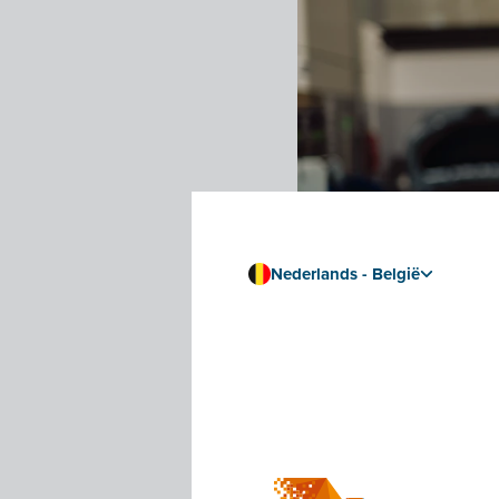
Nederlands - België
Welke voer
registreren
In je garageregister v