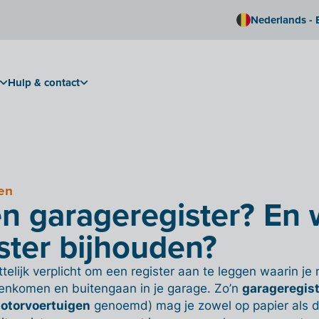
Nederlands - 
Hulp & contact
en
en garageregister? En
ister bijhouden?
ttelijk verplicht om een register aan te leggen waarin j
enkomen en buitengaan in je garage. Zo’n
garageregis
otorvoertuigen
genoemd) mag je zowel op papier als di