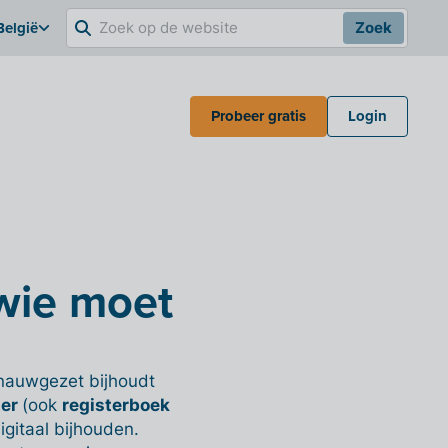
België
Zoek
Probeer gratis
Login
 wie moet
e nauwgezet bijhoudt
ter
(ook
registerboek
gitaal bijhouden.