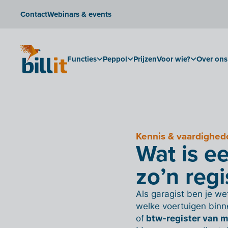
Contact
Webinars & events
Functies
Peppol
Prijzen
Voor wie?
Over ons
Kennis & vaardighed
Wat is e
zo’n reg
Als garagist ben je we
welke voertuigen binn
of
btw-register van m