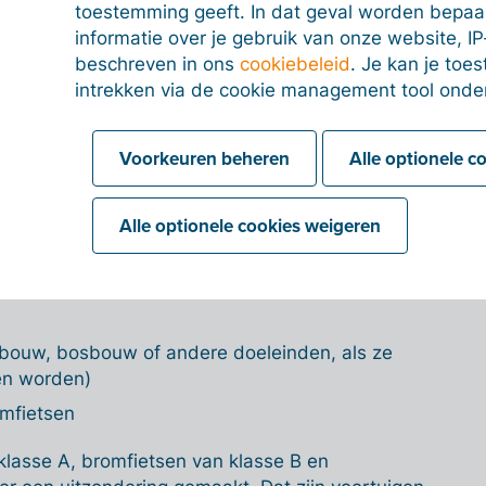
kopen of om aan te werken. De verplichting geldt
toestemming geeft. In dat geval worden bepa
erde landvoertuigen
die
bij de overheid
informatie over je gebruik van onze website, IP
n
.
beschreven in ons
cookiebeleid
. Je kan je to
intrekken via de cookie management tool onde
Voorkeuren beheren
Alle optionele c
gebruik
ssen of autocars
Alle optionele cookies weigeren
dbouw, bosbouw of andere doeleinden, als ze
en worden)
omfietsen
klasse A, bromfietsen van klasse B en