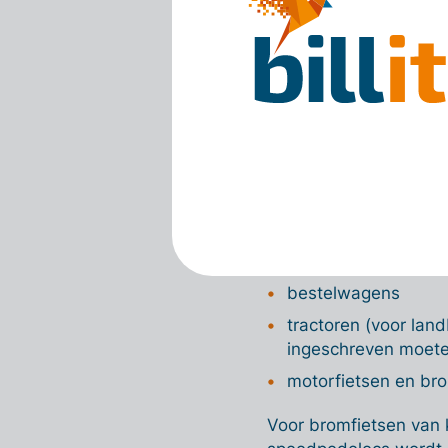
binnenkomen om te ver
enkel voor
gemotorise
ingeschreven worde
Concreet gaat het om:
personenauto's
auto's voor dubbel 
minibussen, autobu
motorhomes
vrachtwagens
bestelwagens
tractoren (voor lan
ingeschreven moet
motorfietsen en br
Voor bromfietsen van 