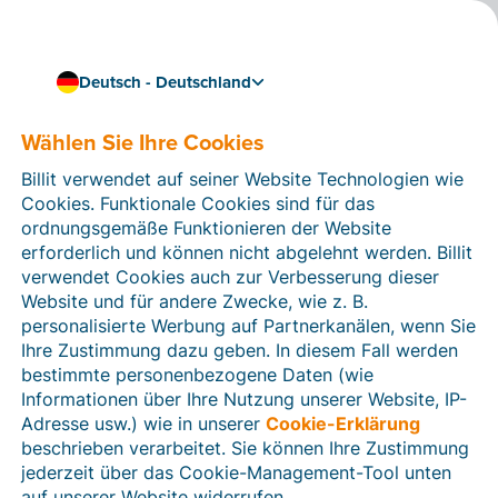
Deutsch - Deutschland
Wählen Sie Ihre Cookies
Wie können wir Ihnen helfen?
Hilfeartikel
Billit verwendet auf seiner Website Technologien wie
Cookies. Funktionale Cookies sind für das
In diesem Bereich der Billit-Website finden Sie
ordnungsgemäße Funktionieren der Website
Anleitungen und Informationen zu allen Funktionen von
erforderlich und können nicht abgelehnt werden. Billit
Billit. Sie können Hilfeartikel über die Suchfunktion
verwendet Cookies auch zur Verbesserung dieser
oder über die Menüstruktur auf der linken Seite finden.
Website und für andere Zwecke, wie z. B.
personalisierte Werbung auf Partnerkanälen, wenn Sie
Suchen
Ihre Zustimmung dazu geben. In diesem Fall werden
bestimmte personenbezogene Daten (wie
Informationen über Ihre Nutzung unserer Website, IP-
Adresse usw.) wie in unserer
Cookie-Erklärung
Verifizierung der Identität
beschrieben verarbeitet. Sie können Ihre Zustimmung
jederzeit über das Cookie-Management-Tool unten
Für Unternehmen aus Deutschland / Österreich /
Schweiz
auf unserer Website widerrufen.